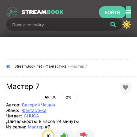
STREAM
BOOK
ВОЙТИ
StreamBook.net
»
Фантастика
» Мастер 7
Мастер 7
100
0%
Автор:
Валерий Чащин
Жанр:
Фантастика
Читает:
CHUGA
Длительность:
8 часов 24 минуты
Из серии:
Мастер
#7
1
0
10