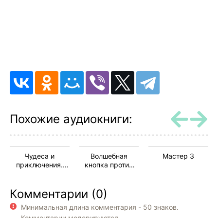
Похожие аудиокниги:
Чудеса и
Волшебная
Мастер 3
приключения.
кнопка против
Звуковой
волнения и
альманах.
другие принципы
Комментарии (0)
Выпуск 01
успешного
выступления
Минимальная длина комментария - 50 знаков.
Комментарии модерируются