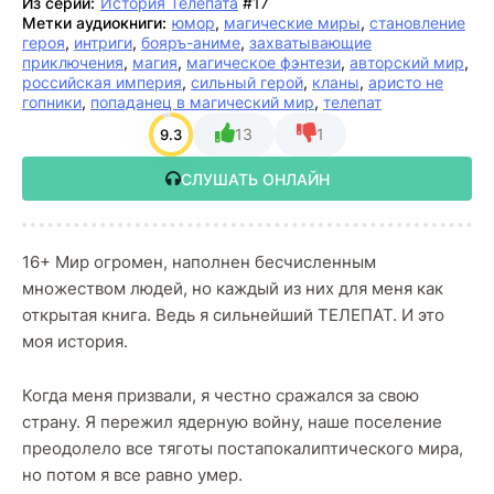
Из серии:
История Телепата
#17
Метки аудиокниги:
юмор
,
магические миры
,
становление
героя
,
интриги
,
бояръ-аниме
,
захватывающие
приключения
,
магия
,
магическое фэнтези
,
авторский мир
,
российская империя
,
сильный герой
,
кланы
,
аристо не
гопники
,
попаданец в магический мир
,
телепат
13
1
9.3
СЛУШАТЬ ОНЛАЙН
16+ Мир огромен, наполнен бесчисленным
множеством людей, но каждый из них для меня как
открытая книга. Ведь я сильнейший ТЕЛЕПАТ. И это
моя история.
Когда меня призвали, я честно сражался за свою
страну. Я пережил ядерную войну, наше поселение
преодолело все тяготы постапокалиптического мира,
но потом я все равно умер.