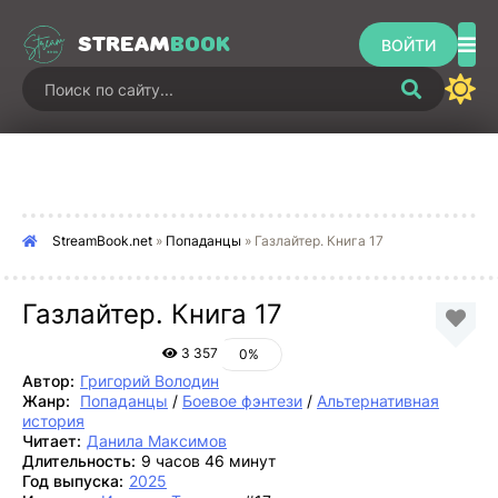
STREAM
BOOK
ВОЙТИ
StreamBook.net
»
Попаданцы
» Газлайтер. Книга 17
Газлайтер. Книга 17
3 357
0%
Автор:
Григорий Володин
Жанр:
Попаданцы
/
Боевое фэнтези
/
Альтернативная
история
Читает:
Данила Максимов
Длительность:
9 часов 46 минут
Год выпуска:
2025