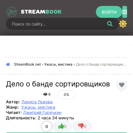
STREAM
BOOK
ВОЙТИ
StreamBook.net
»
Ужасы, мистика
» Дело о банде сортировщиков
Дело о банде сортировщиков
6
0%
Автор:
Лариса Львова
Жанр:
Ужасы, мистика
Читает:
Дмитрий Горячкин
Длительность:
2 часа 34 минуты
0
0
0