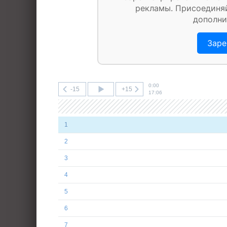
рекламы. Присоединяй
дополни
Заре
0:00
-15
+15
17:06
1
2
3
4
5
6
7