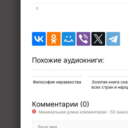
8
9
10
11
12
13
Похожие аудиокниги:
14
15
Философия неравенства
Золотая книга ска
16
всех стран и наро
17
Комментарии (0)
18
Минимальная длина комментария - 50 знак
19
20