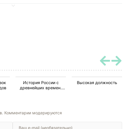
зок
История России с
Высокая должность
дов
древнейших времен.
Книга-5. Том 9 и 10
ов. Комментарии модерируются