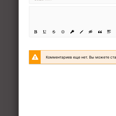
21
22
23
24
25
26
27
Комментариев еще нет. Вы можете ст
28
29
30
31
32
33
34