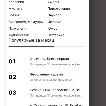
Классика
Ужасы
Мистика
Приключения
Боевик
Научпоп
Биография, мемуары
История
Психология
Юмор
Аудиосказки
Эзотерика
Популярные за месяц
Целитель. Книга первая
Попаданцы / Приключенческое фэнтези / Боевое фэнтези
Влюбленная ведьма
Современный любовный роман
Незаконный наследник 1-2. Вспомнить, кем был. Стать собой. Остаться собой
Попаданцы / Приключенческое фэнтези / Боевое фэнтези / Юмористическое фэнтези
А. Смолин, ведьмак: 10. Край неба