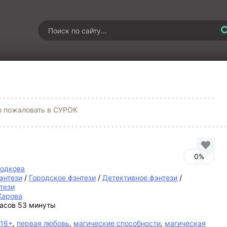
 пожаловать в СУРОК
0%
лодкова
энтези
/
Городское фэнтези
/
Детективное фэнтези
/
тези
Жарова
часов 53 минуты
16+
,
первая любовь
,
магические способности
,
магическая