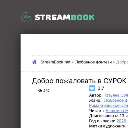
STREAM
BOOK
StreamBook.net
»
Любовное фэнтези
» Добро
Добро пожаловать в СУРОК
3.7
437
Автор:
Татьяна Со
Жанр:
Любовное ф
Романтическое фэн
Читает:
Алевтина 
Длительность:
13 
Год выпуска:
2026
Метки аудиокниги: