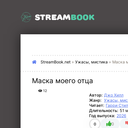
STREAM
BOOK
StreamBook.net
»
Ужасы, мистика
» Маска м
Маска моего отца
12
Автор:
Джо Хилл
Жанр:
Ужасы, мис
Читает:
Гарри Стил
Длительность:
51 
Год выпуска:
2026
0
0