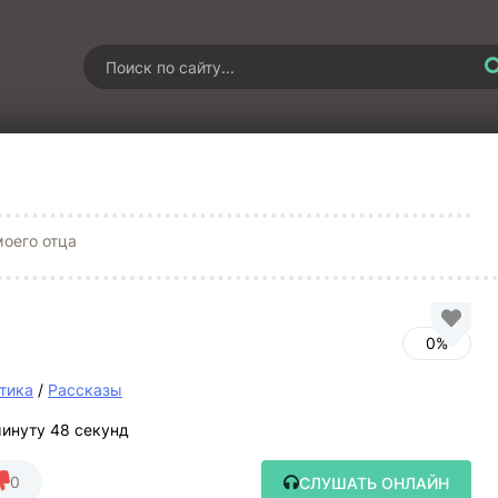
оего отца
0%
тика
/
Рассказы
минуту 48 секунд
0
СЛУШАТЬ ОНЛАЙН