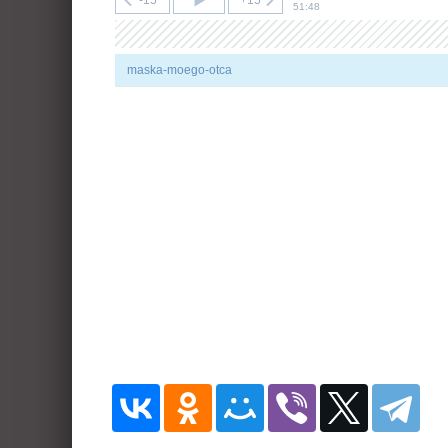
-15
+15
51:48
maska-moego-otca