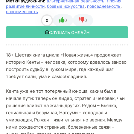
Метки аудиокниги:
альтернативная реальность
,
Япония
,
развитие личности
,
боевые искусства
,
повседневность
,
современность
0
0
0
СЛУШАТЬ ОНЛАЙН
18+ Шестая книга цикла «Новая жизнь» продолжает
историю Кенты – человека, которому довелось заново
построить судьбу в чужом мире, где каждый шаг
требует силы, ума и самообладания.
Кента уже не тот потерянный юноша, каким был в
начале пути: теперь он лидер, стратег и человек, чьи
решения влияют на жизнь других. Рядом – Бьянка,
гениальная и безумная, Натсуми – холодная и
умирающая, Рыжая – язвительная, но верная. Между
ними рождаются странные, болезненные связи –