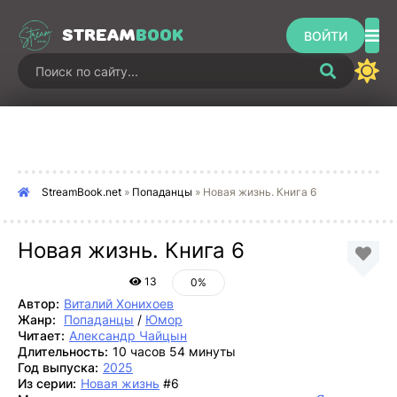
STREAM
BOOK
ВОЙТИ
StreamBook.net
»
Попаданцы
» Новая жизнь. Книга 6
Новая жизнь. Книга 6
13
0%
Автор:
Виталий Хонихоев
Жанр:
Попаданцы
/
Юмор
Читает:
Александр Чайцын
Длительность:
10 часов 54 минуты
Год выпуска:
2025
Из серии:
Новая жизнь
#6