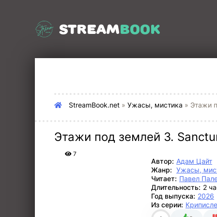
STREAM
BOOK
StreamBook.net
»
Ужасы, мистика
» Этажи п
Этажи под землей 3. Sanct
7
Автор:
Адам Цайт
Жанр:
Ужасы, мис
Читает:
Павел Пал
Длительность:
2 ч
Год выпуска:
2026
Из серии:
Криписле