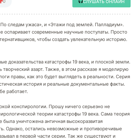
0
СЛУШАТЬ ОНЛАЙН
По следам ужаса», и «Этажи под землей. Палладиум».
не оспаривает современные научные постулаты. Просто
тернативщиков, чтобы создать увлекательную историю.
ые доказательства катастрофы 19 века, и плоской земли.
ь творческий азарт. Также, в этом рассказе я моделирую
ологи правы, как это будет выглядеть в реальности. Серия
астическая история и реальные документальные факты.
бе работает.
окой конспирологии. Прошу ничего серьезно не
пирологической теории катастрофы 19 века. Сама теория
ме была уничтожена античная высокоразвитая
ять. Однако, остались невозможные и противоречивые
азывал в первой части серии. Так же существуют и