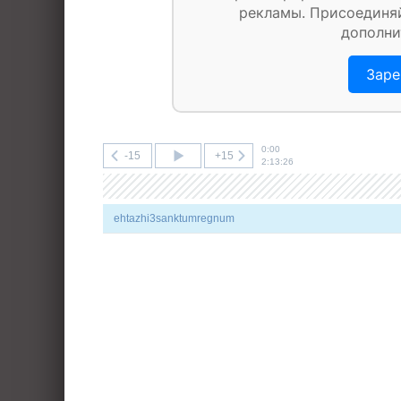
рекламы. Присоединяй
дополни
Заре
0:00
-15
+15
2:13:26
ehtazhi3sanktumregnum