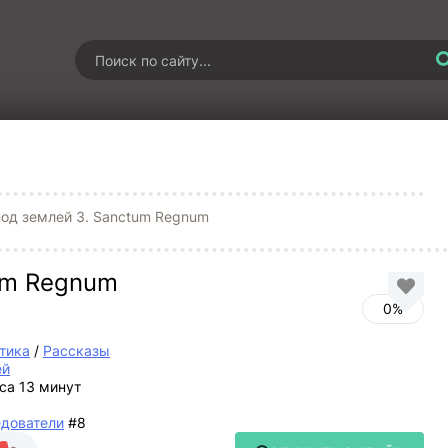
од землей 3. Sanctum Regnum
um Regnum
0%
тика
/
Рассказы
ей
аса 13 минут
дователи
#8