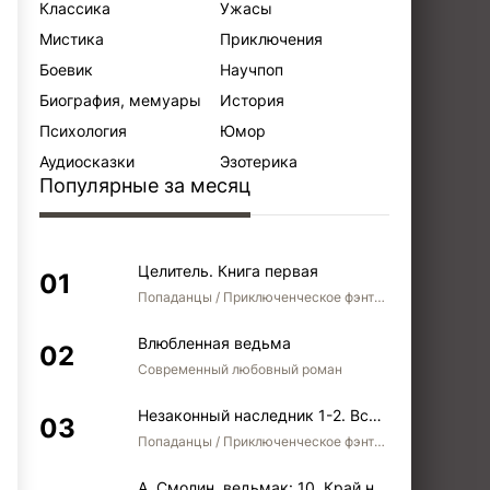
Классика
Ужасы
Мистика
Приключения
Боевик
Научпоп
Биография, мемуары
История
Психология
Юмор
Аудиосказки
Эзотерика
Популярные за месяц
Целитель. Книга первая
Попаданцы / Приключенческое фэнтези / Боевое фэнтези
Влюбленная ведьма
Современный любовный роман
Незаконный наследник 1-2. Вспомнить, кем был. Стать собой. Остаться собой
Попаданцы / Приключенческое фэнтези / Боевое фэнтези / Юмористическое фэнтези
А. Смолин, ведьмак: 10. Край неба