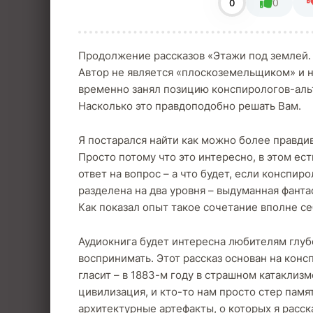
0
0
Продолжение рассказов «Этажи под землей. 
Автор не является «плоскоземельщиком» и 
временно занял позицию конспирологов-аль
Насколько это правдоподобно решать Вам.
Я постарался найти как можно более правдив
Просто потому что это интересно, в этом ест
ответ на вопрос – а что будет, если конспир
разделена на два уровня – выдуманная фант
Как показал опыт такое сочетание вполне се
Аудиокнига будет интересна любителям глуб
воспринимать. Этот рассказ основан на конс
гласит – в 1883-м году в страшном катаклиз
цивилизация, и кто-то нам просто стер пам
архитектурные артефакты, о которых я расск