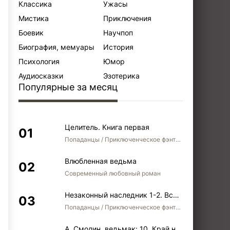
Классика
Ужасы
Мистика
Приключения
Боевик
Научпоп
Биография, мемуары
История
Психология
Юмор
Аудиосказки
Эзотерика
Популярные за месяц
Целитель. Книга первая
Попаданцы / Приключенческое фэнтези / Боевое фэнтези
Влюбленная ведьма
Современный любовный роман
Незаконный наследник 1-2. Вспомнить, кем был. Стать собой. Остаться собой
Попаданцы / Приключенческое фэнтези / Боевое фэнтези / Юмористическое фэнтези
А. Смолин, ведьмак: 10. Край неба