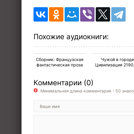
10
11
12
13
Похожие аудиокниги:
14
15
Сборник: Французская
Чужой в городе
16
фантастическая проза
Цивилизация 2190
есть ад
17
Комментарии (0)
18
Минимальная длина комментария - 50 знак
19
20
21
22
23