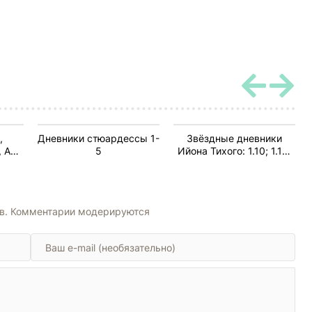
,
Дневники стюардессы 1-
Звёздные дневники
, Ад
5
Ийона Тихого: 1.10; 1.14;
1.17.01; Тайна гибели
кондора; И грянул гром;
Кошки-мышки
ов. Комментарии модерируются