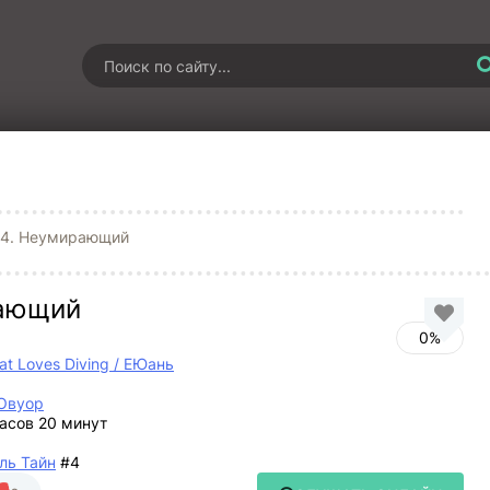
 4. Неумирающий
рающий
0%
hat Loves Diving / ЕЮань
Овуор
часов 20 минут
ль Тайн
#4