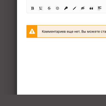
24
25
26
27
Комментариев еще нет. Вы можете ст
28
29
30
31
32
33
34
35
36