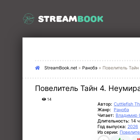
STREAM
BOOK
StreamBook.net
»
Ранобэ
» Повелитель Тайн
Повелитель Тайн 4. Неуми
14
Автор:
Cuttlefish T
Жанр:
Ранобэ
Читает:
Владимир 
Длительность:
14 
Год выпуска:
2026
Из серии:
Повелите