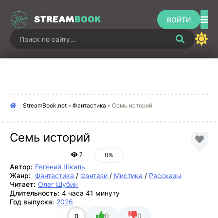
STREAM
BOOK
ВОЙТИ
StreamBook.net
»
Фантастика
» Семь историй
Семь историй
7
0%
Автор:
Евгений Шкиль
Жанр:
Фантастика
/
Фэнтези
/
Мистика
/
Рассказы
Читает:
Олег Шубин
Длительность:
4 часа 41 минуту
Год выпуска:
2026
0
0
0