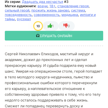
Из серии:
Двадцать два несчастья
#3
Метки аудиокниги:
врачи
,
18+
,
становление героя
,
сильный герой
,
прожить жизнь заново
,
система
,
повседневность
,
современность
,
медицина
,
интриги и
тайны
,
русреал
1
0
10
СЛУШАТЬ ОНЛАЙН
Сергей Николаевич Епиходов, маститый хирург и
академик, дожил до преклонных лет и сделал
прекрасную карьеру. И судьба подарила ему новый
шанс. Умирая на операционном столе, герой попадает
в тело молодого хирурга-неудачника, пьянство и
профессиональные ошибки которого перечеркнули
его карьеру, а наплевательское отношение к
собственному здоровью привело к тому, что его телу
недолго осталось поддерживать в себе жизнь.
Сможет ли попаданец перевернуть доску и