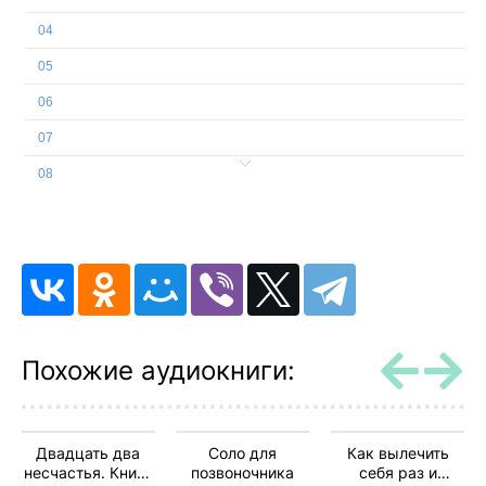
04
05
06
07
08
09
10
11
12
13
Похожие аудиокниги:
14
15
Двадцать два
Соло для
Как вылечить
16
несчастья. Книга
позвоночника
себя раз и