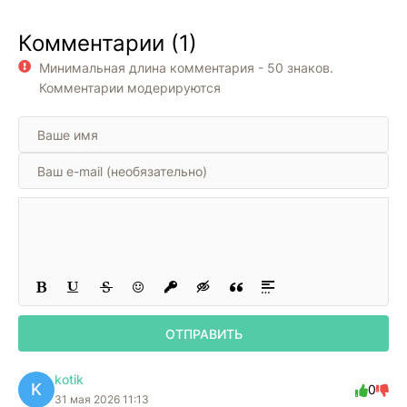
2
навсегда
17
Комментарии (1)
18
Минимальная длина комментария - 50 знаков.
19
Комментарии модерируются
20
21
22
23
24
ОТПРАВИТЬ
kotik
K
0
31 мая 2026 11:13