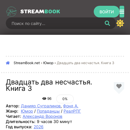
STREAM
BOOK
ВОЙТИ
StreamBook.net
»
Юмор
» Двадцать два несчастья. Книга 3
Двадцать два несчастья.
Книга 3
96
0%
Автор:
Данияр Сугралинов
,
Фонд А.
Жанр:
Юмор
/
Попаданцы
/
РеалРПГ
Читает:
Александр Воронов
Длительность:
9 часов 30 минут
Год выпуска:
2026