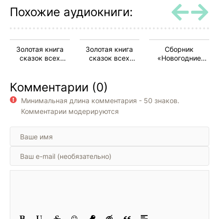
13
Похожие аудиокниги:
14
15
Золотая книга
Золотая книга
Сборник
16
сказок всех
сказок всех
«Новогодние
стран и народов
стран и народов
рассказы»
17
Комментарии (0)
18
Минимальная длина комментария - 50 знаков.
19
Комментарии модерируются
20