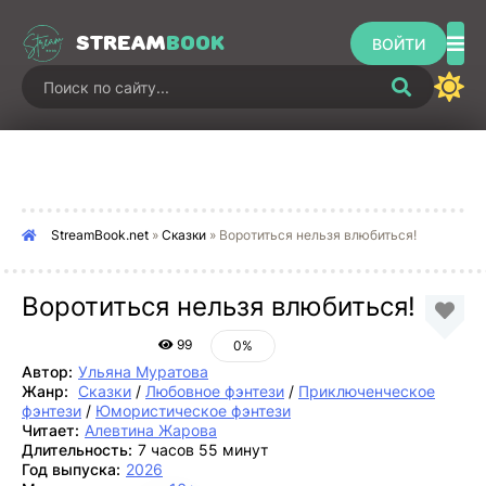
STREAM
BOOK
ВОЙТИ
StreamBook.net
»
Сказки
» Воротиться нельзя влюбиться!
Воротиться нельзя влюбиться!
99
0%
Автор:
Ульяна Муратова
Жанр:
Сказки
/
Любовное фэнтези
/
Приключенческое
фэнтези
/
Юмористическое фэнтези
Читает:
Алевтина Жарова
Длительность:
7 часов 55 минут
Год выпуска:
2026