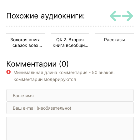
12
13
Похожие аудиокниги:
14
15
Золотая книга
QI: 2. Вторая
Рассказы
16
сказок всех
Книга всеобщих
стран и народов
заблуждений
17
Комментарии (0)
18
Минимальная длина комментария - 50 знаков.
19
Комментарии модерируются
20
21
22
23
24
25