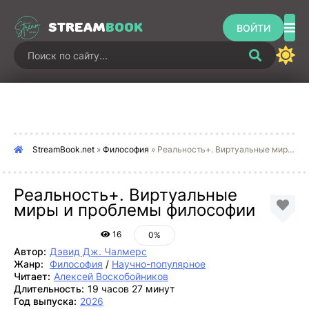
STREAM
BOOK
ВОЙТИ
StreamBook.net
»
Философия
» Реальность+. Виртуальные миры и проблемы философии
Реальность+. Виртуальные
миры и проблемы философии
16
0%
Автор:
Дэвид Дж. Чалмерс
Жанр:
Философия
/
Научно-популярное
Читает:
Алексей Воскобойников
Длительность:
19 часов 27 минут
Год выпуска:
2026