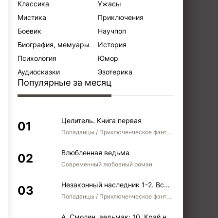
Классика
Ужасы
Мистика
Приключения
Боевик
Научпоп
Биография, мемуары
История
Психология
Юмор
Аудиосказки
Эзотерика
Популярные за месяц
Целитель. Книга первая
Попаданцы / Приключенческое фэнтези / Боевое фэнтези
Влюбленная ведьма
Современный любовный роман
Незаконный наследник 1-2. Вспомнить, кем был. Стать собой. Остаться собой
Попаданцы / Приключенческое фэнтези / Боевое фэнтези / Юмористическое фэнтези
А. Смолин, ведьмак: 10. Край неба