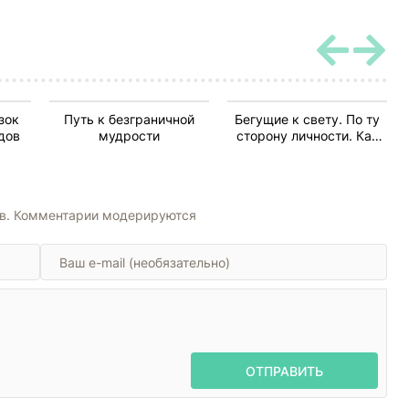
зок
Путь к безграничной
Бегущие к свету. По ту
дов
мудрости
сторону личности. Как
дрессировать Архетипы,
дружить с Тенью и
выгуливать Нарцисса
ов. Комментарии модерируются
ОТПРАВИТЬ