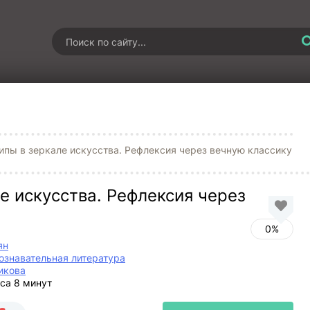
пы в зеркале искусства. Рефлексия через вечную классику
е искусства. Рефлексия через
0%
ян
ознавательная литература
икова
аса 8 минут