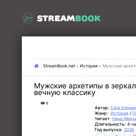
STREAM
BOOK
StreamBook.net
»
История
» Мужские архети
Мужские архетипы в зеркал
вечную классику
6
Автор:
Сати Епрем
Жанр:
История
/
П
Читает:
Нина Медн
Длительность:
4 ч
Год выпуска:
2026