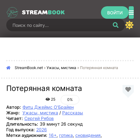
STREAM
BOOK
ВОЙТИ
StreamBook.net
»
Ужасы, мистика
» Потерянная комната
Потерянная комната
25
0%
Автор:
Фитц Джеймс О'Брайен
Жанр:
Ужасы, мистика
/
Рассказы
Читает:
Сергей Рябов
Длительность:
39 минут 26 секунд
Год выпуска:
2026
Метки аудиокниги:
16+
,
готика
,
сновидения
,