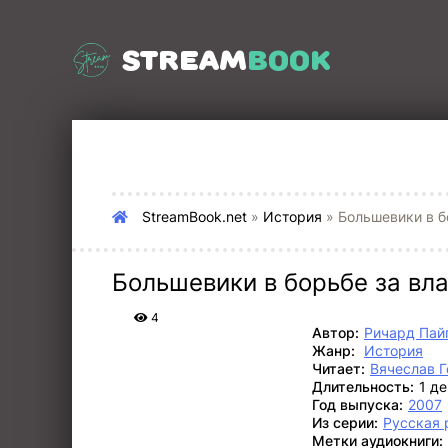
STREAM
BOOK
StreamBook.net
»
История
» Большевики в б
Большевики в борьбе за вла
4
Автор:
Ричард Пай
Жанр:
История
Читает:
Вячеслав 
Длительность:
1 де
Год выпуска:
2007
Из серии:
Русская 
Метки аудиокниги: