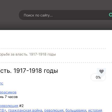
орьбе за власть. 1917-1918 годы
сть. 1917-1918 годы
0%
пс
Герасимов
нь 7 часов
революция
#2
18+
,
гражданская война
,
революция
,
большевики
,
история