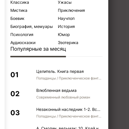
Классика
Ужасы
Мистика
Приключения
Боевик
Научпоп
Биография, мемуары
История
Психология
Юмор
Аудиосказки
Эзотерика
Популярные за месяц
Целитель. Книга первая
Попаданцы / Приключенческое фэнтези / Боевое фэнтези
Влюбленная ведьма
Современный любовный роман
Незаконный наследник 1-2. Вспомнить, кем был. Стать собой. Остаться собой
Попаданцы / Приключенческое фэнтези / Боевое фэнтези / Юмористическое фэнтези
А. Смолин, ведьмак: 10. Край неба