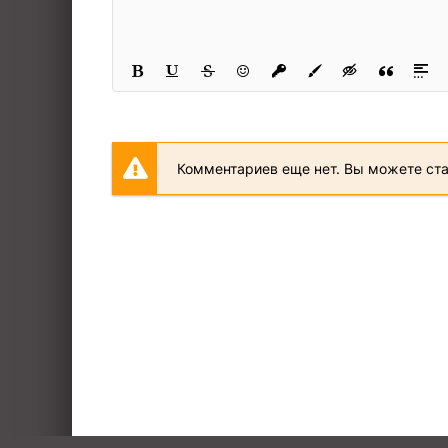
23
24
25
26
27
Комментариев еще нет. Вы можете ст
28
29
30
31
32
33
34
35