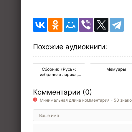
9
10
11
12
13
Похожие аудиокниги:
14
15
Сборник «Русь»:
Мемуары
16
избранная лирика,
поэмы, спектакль
17
«Емельян Пугачёв»
Комментарии (0)
18
Минимальная длина комментария - 50 знак
19
20
21
22