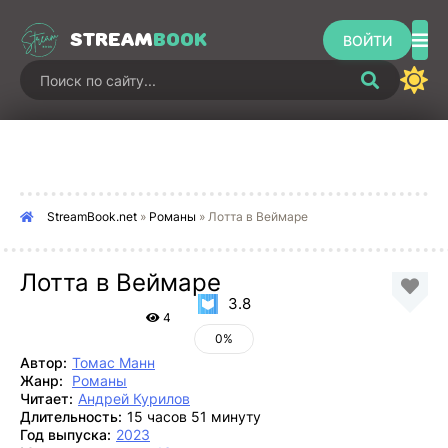
STREAM
BOOK
ВОЙТИ
StreamBook.net
»
Романы
» Лотта в Веймаре
Лотта в Веймаре
3.8
4
0%
Автор:
Томас Манн
Жанр:
Романы
Читает:
Андрей Курилов
Длительность:
15 часов 51 минуту
Год выпуска:
2023