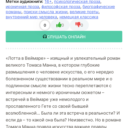
Метки аудиокниги:
16+
,
психологическая проза
,
ироничная проза
,
философская проза
,
биографические
романы
,
поиски смысла жизни
,
великие поэты
,
внутренний мир человека
,
немецкая классика
0
0
0
СЛУШАТЬ ОНЛАЙН
«Лотта в Веймаре» – изящный и увлекательный роман
великого Томаса Манна, в котором глубокие
размышления о человеке искусства, о его нередко
болезненном существовании в реальном мире и о
подлинном смысле жизни тесно переплетаются с
интересным и немного ироничным сюжетом –
встречей в Веймаре уже немолодого и
прославленного Гете со своей бывшей
возлюбленной… Была ли эта встреча в реальности? И
если да – то какой она была? Неизвестно. Но в романе
Томаса Манна правда искусства важнее правды