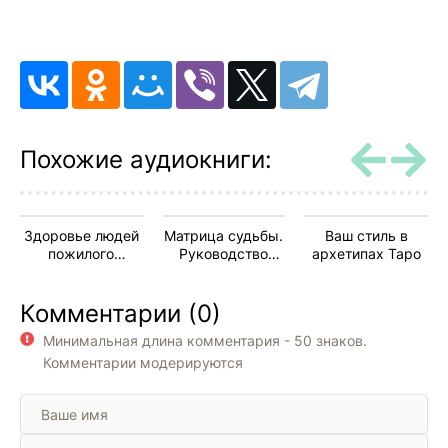
9
10
11
12
13
Похожие аудиокниги:
14
15
Здоровье людей
Матрица судьбы.
Ваш стиль в
16
пожилого
Руководство
архетипах Таро
возраста
консультанта
17
Комментарии (0)
18
Минимальная длина комментария - 50 знаков.
19
Комментарии модерируются
20
21
22