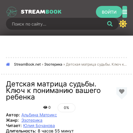
STREAM
BOOK
ВОЙТИ
StreamBook.net
»
Эзотерика
» Детская матрица судьбы. Ключ к пониманию вашего ребенка
Детская матрица судьбы.
Ключ к пониманию вашего
ребенка
0
0%
Автор:
Альбина Матрикс
Жанр:
Эзотерика
Читает:
Юлия Бочанова
Длительность:
8 часов 55 минут