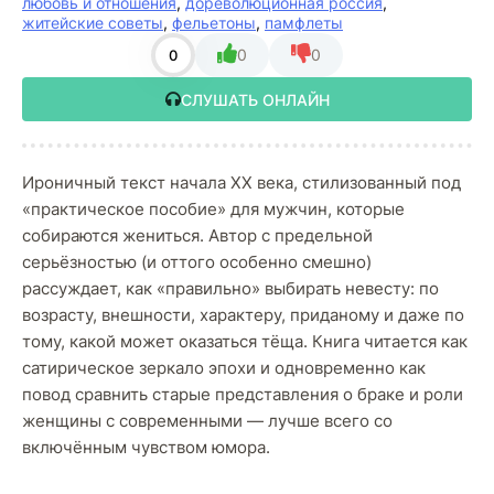
любовь и отношения
,
дореволюционная россия
,
житейские советы
,
фельетоны
,
памфлеты
0
0
0
СЛУШАТЬ ОНЛАЙН
Ироничный текст начала XX века, стилизованный под
«практическое пособие» для мужчин, которые
собираются жениться. Автор с предельной
серьёзностью (и оттого особенно смешно)
рассуждает, как «правильно» выбирать невесту: по
возрасту, внешности, характеру, приданому и даже по
тому, какой может оказаться тёща. Книга читается как
сатирическое зеркало эпохи и одновременно как
повод сравнить старые представления о браке и роли
женщины с современными — лучше всего со
включённым чувством юмора.