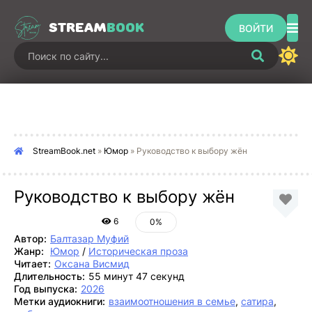
STREAM
BOOK
ВОЙТИ
StreamBook.net
»
Юмор
» Руководство к выбору жён
Руководство к выбору жён
6
0%
Автор:
Балтазар Муфий
Жанр:
Юмор
/
Историческая проза
Читает:
Оксана Висмид
Длительность:
55 минут 47 секунд
Год выпуска:
2026
Метки аудиокниги:
взаимоотношения в семье
,
сатира
,