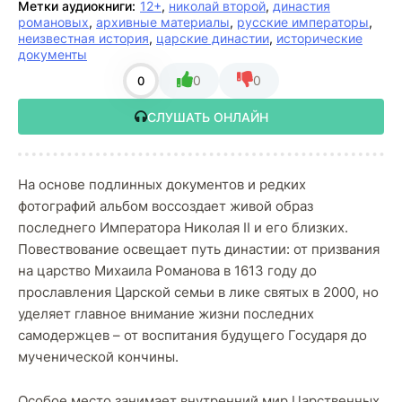
Метки аудиокниги:
12+
,
николай второй
,
династия
романовых
,
архивные материалы
,
русские императоры
,
неизвестная история
,
царские династии
,
исторические
документы
0
0
0
СЛУШАТЬ ОНЛАЙН
На основе подлинных документов и редких
фотографий альбом воссоздает живой образ
последнего Императора Николая II и его близких.
Повествование освещает путь династии: от призвания
на царство Михаила Романова в 1613 году до
прославления Царской семьи в лике святых в 2000, но
уделяет главное внимание жизни последних
самодержцев – от воспитания будущего Государя до
мученической кончины.
Особое место занимает внутренний мир Царственных