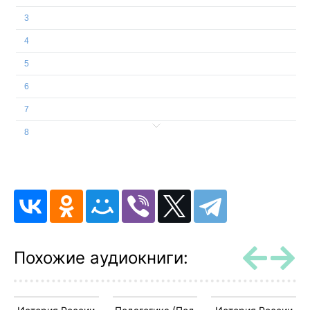
3
4
5
6
7
8
9
10
11
12
13
Похожие аудиокниги:
14
15