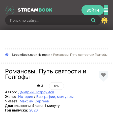
STREAM
BOOK
ВОЙТИ
StreamBook.net
»
История
» Романовы. Путь святости и Голгофы
Романовы. Путь святости и
Голгофы
3
0%
Автор:
Дмитрий Остроумов
Жанр:
История
/
Биографии, мемуары
Читает:
Максим Сергеев
Длительность:
4 часа 1 минуту
Год выпуска:
2026