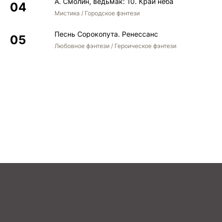
А. Смолин, ведьмак: 10. Край неба
Мистика / Городское фэнтези
Песнь Сорокопута. Ренессанс
Любовное фэнтези / Героическое фэнтези