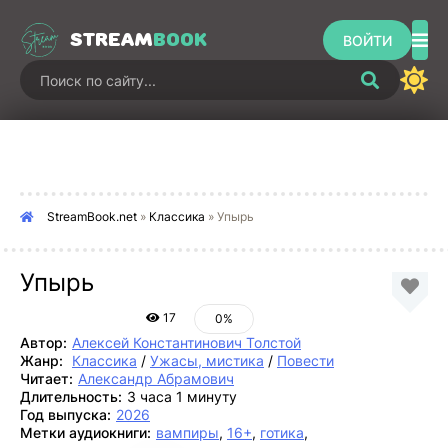
STREAM
BOOK
ВОЙТИ
StreamBook.net
»
Классика
» Упырь
Упырь
17
0%
Автор:
Алексей Константинович Толстой
Жанр:
Классика
/
Ужасы, мистика
/
Повести
Читает:
Александр Абрамович
Длительность:
3 часа 1 минуту
Год выпуска:
2026
Метки аудиокниги:
вампиры
,
16+
,
готика
,