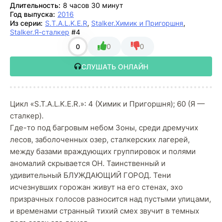
Длительность:
8 часов 30 минут
Год выпуска:
2016
Из серии:
S.T.A.L.K.E.R
,
Stalker.Химик и Пригоршня
,
Stalker.Я-сталкер
#4
0
0
0
СЛУШАТЬ ОНЛАЙН
Цикл «S.T.A.L.K.E.R.»: 4 (Химик и Пригоршня); 60 (Я —
сталкер).
Где-то под багровым небом Зоны, среди дремучих
лесов, заболоченных озер, сталкерских лагерей,
между базами враждующих группировок и полями
аномалий скрывается ОН. Таинственный и
удивительный БЛУЖДАЮЩИЙ ГОРОД. Тени
исчезнувших горожан живут на его стенах, эхо
призрачных голосов разносится над пустыми улицами,
и временами странный тихий смех звучит в темных