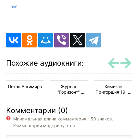
008
009
010
011
012
013
Похожие аудиокниги:
014
015
Петля Антимира
Журнал
Химик и
016
"Горизонт".
Пригоршня 19; Я
Выпуск 182
- сталкер 16:
017
Война Зоны
Комментарии (0)
018
Минимальная длина комментария - 50 знаков.
019
Комментарии модерируются
020