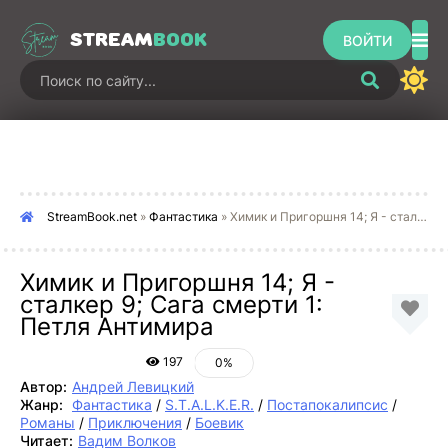
STREAM
BOOK
ВОЙТИ
StreamBook.net
»
Фантастика
» Химик и Пригоршня 14; Я - сталкер 9; Сага смерти 1: Петля Антимира
Химик и Пригоршня 14; Я -
сталкер 9; Сага смерти 1:
Петля Антимира
197
0%
Автор:
Андрей Левицкий
Жанр:
Фантастика
/
S.T.A.L.K.E.R.
/
Постапокалипсис
/
Романы
/
Приключения
/
Боевик
Читает:
Вадим Волков