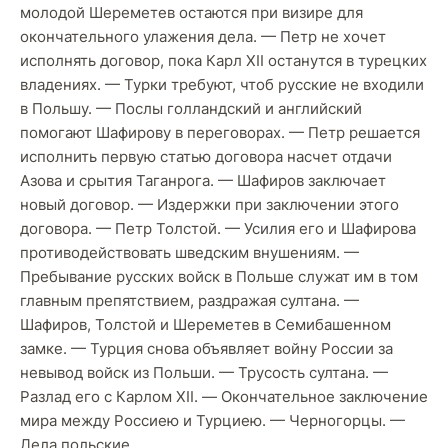
молодой Шереметев остаются при визире для
окончательного улажения дела. — Петр не хочет
исполнять договор, пока Карл XII останутся в турецких
владениях. — Турки требуют, чтоб русские не входили
в Польшу. — Послы голландский и английский
помогают Шафирову в переговорах. — Петр решается
исполнить первую статью договора насчет отдачи
Азова и срытия Таганрога. — Шафиров заключает
новый договор. — Издержки при заключении этого
договора. — Петр Толстой. — Усилия его и Шафирова
противодействовать шведским внушениям. —
Пребывание русских войск в Польше служат им в том
главным препятствием, раздражая султана. —
Шафиров, Толстой и Шереметев в Семибашенном
замке. — Турция снова объявляет войну России за
невывод войск из Польши. — Трусость султана. —
Разлад его с Карлом XII. — Окончательное заключение
мира между Россиею и Турциею. — Черногорцы. —
Дела польские.