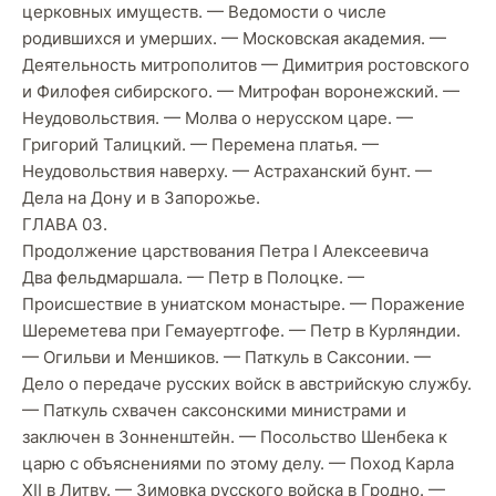
церковных имуществ. — Ведомости о числе
родившихся и умерших. — Московская академия. —
Деятельность митрополитов — Димитрия ростовского
и Филофея сибирского. — Митрофан воронежский. —
Неудовольствия. — Молва о нерусском царе. —
Григорий Талицкий. — Перемена платья. —
Неудовольствия наверху. — Астраханский бунт. —
Дела на Дону и в Запорожье.
ГЛАВА 03.
Продолжение царствования Петра I Алексеевича
Два фельдмаршала. — Петр в Полоцке. —
Происшествие в униатском монастыре. — Поражение
Шереметева при Гемауертгофе. — Петр в Курляндии.
— Огильви и Меншиков. — Паткуль в Саксонии. —
Дело о передаче русских войск в австрийскую службу.
— Паткуль схвачен саксонскими министрами и
заключен в Зонненштейн. — Посольство Шенбека к
царю с объяснениями по этому делу. — Поход Карла
XII в Литву. — Зимовка русского войска в Гродно. —