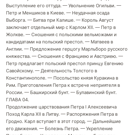
Выступление его оттуда. — Увольнение Огильви. —
Петр и Меншиков в Киеве. — Неудачная осада
Выборга. — Битва при Калише. — Король Август
заключает отдельный мир с Карлом XII. — Петр в
Жолкве. — Сношения с польскими вельможами и
кандидатами на польский престол. — Матвеев в
Англии. — Предложение герцогу Марльборо русского
княжества. — Сношения с Франциею и Австриею. —
Петр предлагает польский престол принцу Евгению
Савойскому. — Деятельность Толстого в
Константинополе. — Посольство князя Куракина в
Рим. Приготовления Петра к встрече неприятеля в
России. — Башкирский бунт. — Булавинский бунт.
ГЛАВА 04.
Продолжение царствования Петра I Алексеевича
Поход Карла XII в Литву. — Распоряжения Петра в
Гродно. Карл вступает в этот город. — Дальнейшие
его движения. — Болезнь Петра. — Укрепление