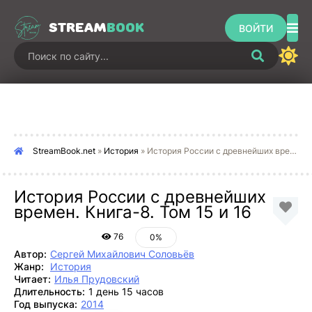
STREAM
BOOK
ВОЙТИ
StreamBook.net
»
История
» История России с древнейших времен. Книга-8. Том 15 и 16
История России с древнейших
времен. Книга-8. Том 15 и 16
76
0%
Автор:
Сергей Михайлович Соловьёв
Жанр:
История
Читает:
Илья Прудовский
Длительность:
1 день 15 часов
Год выпуска:
2014