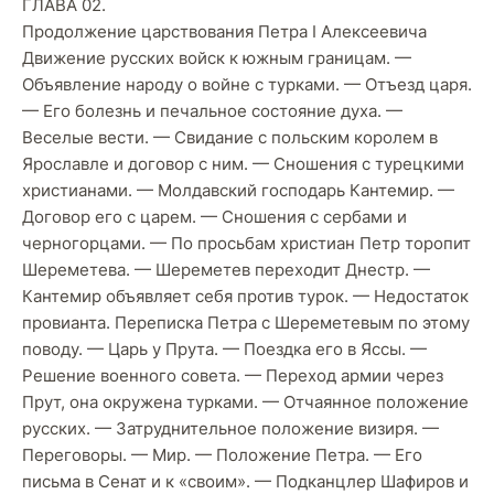
ГЛАВА 02.
Продолжение царствования Петра I Алексеевича
Движение русских войск к южным границам. —
Объявление народу о войне с турками. — Отъезд царя.
— Его болезнь и печальное состояние духа. —
Веселые вести. — Свидание с польским королем в
Ярославле и договор с ним. — Сношения с турецкими
христианами. — Молдавский господарь Кантемир. —
Договор его с царем. — Сношения с сербами и
черногорцами. — По просьбам христиан Петр торопит
Шереметева. — Шереметев переходит Днестр. —
Кантемир объявляет себя против турок. — Недостаток
провианта. Переписка Петра с Шереметевым по этому
поводу. — Царь у Прута. — Поездка его в Яссы. —
Решение военного совета. — Переход армии через
Прут, она окружена турками. — Отчаянное положение
русских. — Затруднительное положение визиря. —
Переговоры. — Мир. — Положение Петра. — Его
письма в Сенат и к «своим». — Подканцлер Шафиров и