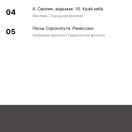
А. Смолин, ведьмак: 10. Край неба
15 02 015
Мистика / Городское фэнтези
15 02 016
Песнь Сорокопута. Ренессанс
15 02 017
Любовное фэнтези / Героическое фэнтези
15 02 018
15 02 019
15 02 020
15 02 021
15 02 022
15 02 023
15 02 024
15 02 025
15 02 026
15 02 027