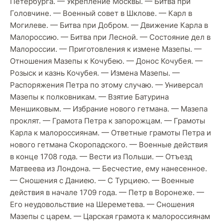
Петербурга. — Укрепление Москвы. — Битва при
Головчине. — Военный совет в Шклове. — Карл в
Могилеве. — Битва при Добром. — Движение Карла в
Малороссию. — Битва при Лесной. — Состояние дел в
Малороссии. — Приготовления к измене Мазепы. —
Отношения Мазепы к Кочубею. — Донос Кочубея. —
Розыск и казнь Кочубея. — Измена Мазепы. —
Распоряжения Петра по этому случаю. — Универсал
Мазепы к полковникам. — Взятие Батурина
Меншиковым. — Избрание нового гетмана. — Мазепа
проклят. — Грамота Петра к запорожцам. — Грамоты
Карла к малороссиянам. — Ответные грамоты Петра и
нового гетмана Скоропадского. — Военные действия
в конце 1708 года. — Вести из Польши. — Отъезд
Матвеева из Лондона. — Бесчестие, ему нанесенное.
— Сношения с Даниею. — С Typциею. — Военные
действия в начале 1709 года. — Петр в Воронеже. —
Его неудовольствие на Шереметева. — Сношения
Мазепы с царем. — Царская грамота к малороссиянам