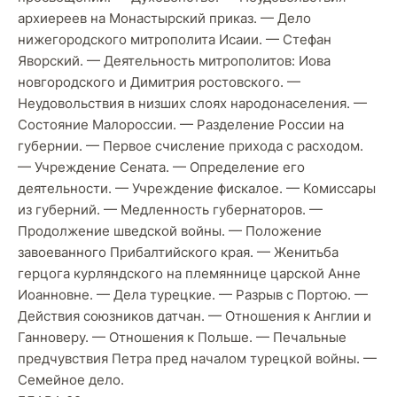
архиереев на Монастырский приказ. — Дело
нижегородского митрополита Исаии. — Стефан
Яворский. — Деятельность митрополитов: Иова
новгородского и Димитрия ростовского. —
Неудовольствия в низших слоях народонаселения. —
Состояние Малороссии. — Разделение России на
губернии. — Первое счисление прихода с расходом.
— Учреждение Сената. — Определение его
деятельности. — Учреждение фискалое. — Комиссары
из губерний. — Медленность губернаторов. —
Продолжение швeдской войны. — Положение
завоеванного Прибалтийского края. — Женитьба
герцога курляндского на племяннице царской Анне
Иоанновне. — Дела турецкие. — Разрыв с Портою. —
Действия союзников датчан. — Отношения к Англии и
Ганноверу. — Отношения к Польше. — Печальные
предчувствия Петра пред началом турецкой войны. —
Семейное дело.