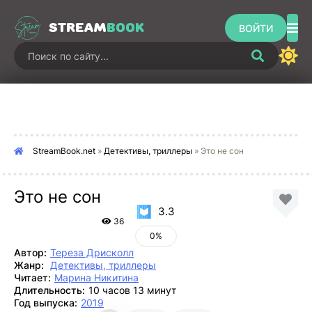
STREAM
BOOK
ВОЙТИ
StreamBook.net
»
Детективы, триллеры
» Это не сон
Это не сон
3.3
36
0%
Автор:
Тереза Дрисколл
Жанр:
Детективы, триллеры
Читает:
Марина Никитина
Длительность:
10 часов 13 минут
Год выпуска:
2019