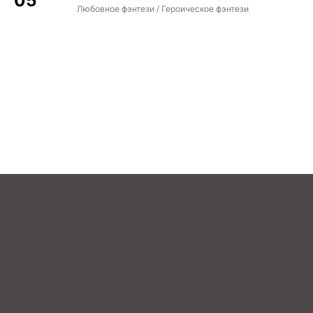
Любовное фэнтези / Героическое фэнтези
STREAM
BOOK