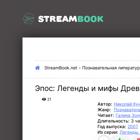
STREAM
BOOK
StreamBook.net
»
Познавательная литерату
Эпос: Легенды и мифы Древ
21
Автор:
Николай Ку
Жанр:
Познавател
Читает:
Галина Зол
Длительность:
3 ч
Год выпуска:
2007
Из серии:
Легенды 