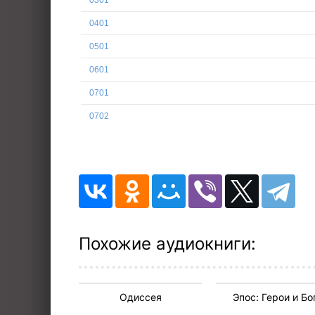
0301
0401
0501
0601
0701
0702
0801
0901
1001
1101
1201
Похожие аудиокниги:
1301
1401
Одиссея
Эпос: Герои и Бо
1501