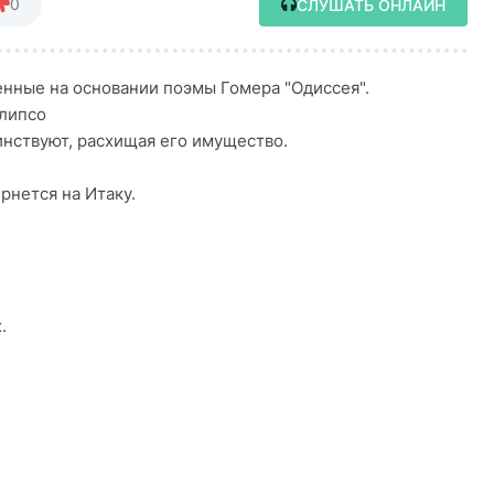
0
СЛУШАТЬ ОНЛАЙН
нные на основании поэмы Гомера "Одиссея".
алипсо
инствуют, расхищая его имущество.
рнется на Итаку.
.