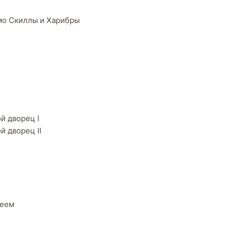
мо Скиллы и Харибры
й дворец I
й дворец II
сеем