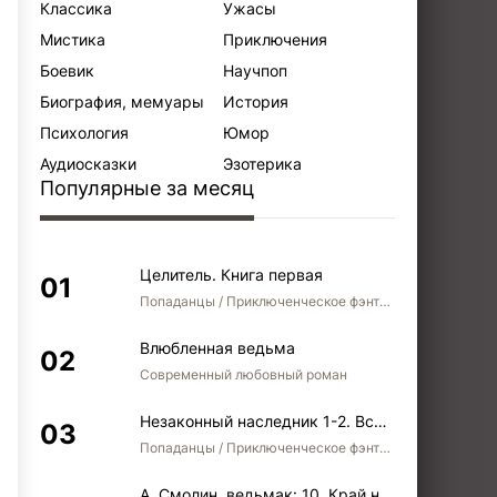
Классика
Ужасы
Мистика
Приключения
Боевик
Научпоп
Биография, мемуары
История
Психология
Юмор
Аудиосказки
Эзотерика
Популярные за месяц
Целитель. Книга первая
Попаданцы / Приключенческое фэнтези / Боевое фэнтези
Влюбленная ведьма
Современный любовный роман
Незаконный наследник 1-2. Вспомнить, кем был. Стать собой. Остаться собой
Попаданцы / Приключенческое фэнтези / Боевое фэнтези / Юмористическое фэнтези
А. Смолин, ведьмак: 10. Край неба