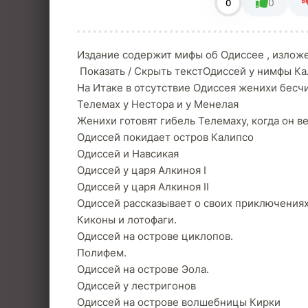
0
0
Издание содержит мифы об Одиссее , изложе
Показать / Скрыть текстОдиссей у нимфы К
На Итаке в отсутствие Одиссея женихи бесч
Телемах у Нестора и у Менелая
Женихи готовят гибель Телемаху, когда он ве
Одиссей покидает остров Калипсо
Одиссей и Навсикая
Одиссей у царя Алкиноя I
Одиссей у царя Алкиноя II
Одиссей рассказывает о своих приключениях
Киконы и лотофаги.
Одиссей на острове циклопов.
Полифем.
Одиссей на острове Эола.
Одиссей у лестригонов
Одиссей на острове волшебницы Кирки