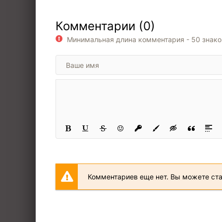
1601
Комментарии (0)
1701
Минимальная длина комментария - 50 знак
1901
2001
2101
2102
2201
2301
2302
2401
2501
Комментариев еще нет. Вы можете ст
2601
2701