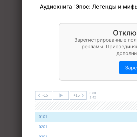
Аудиокнига "Эпос: Легенды и миф
Отклю
Зарегистрированные пол
рекламы. Присоединяй
дополни
Заре
0:00
-15
+15
1:42
0101
0201