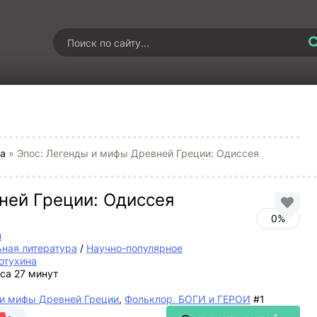
ра
» Эпос: Легенды и мифы Древней Греции: Одиссея
ней Греции: Одиссея
0%
н
ьная литература
/
Научно-популярное
отухина
аса 27 минут
и мифы Древней Греции
,
Фольклор. БОГИ и ГЕРОИ
#1