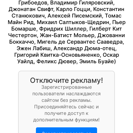
Грибоедов
,
Владимир Гиляровский
,
Джонатан Свифт
,
Карло Гоцци
,
Константин
Станюкович
,
Алексей Писемский
,
Томас
Майн Рид
,
Михаил Салтыков-Щедрин
,
Пьер
Бомарше
,
Фридрих Шиллер
,
Гилберт Кит
Честертон
,
Жан-Батист Мольер
,
Джованни
Боккаччо
,
Мигель де Сервантес Сааведра
,
Эжен Лабиш
,
Александр Дюма-отец
,
Григорий Квитка-Основьяненко
,
Оскар
Уайлд
,
Феликс Дювер
,
Эмиль Буайе
)
Отключите рекламу!
Зарегистрированные
пользователи наслаждаются
сайтом без рекламы.
Присоединяйтесь сейчас и
получите доступ к
дополнительным функциям!