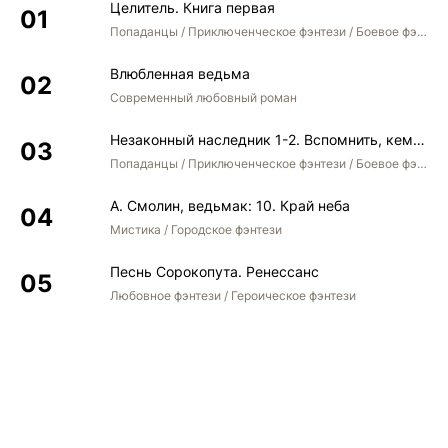
Целитель. Книга первая
Алмаз Раджи, часть 4
Попаданцы / Приключенческое фэнтези / Боевое фэнтези
Алмаз Раджи, часть 5
Влюбленная ведьма
Алмаз Раджи, часть 6
Современный любовный роман
Алмаз Раджи, часть 7
Незаконный наследник 1-2. Вспомнить, кем был. Стать собой. Остаться собой
Алмазная гора, часть 1
Попаданцы / Приключенческое фэнтези / Боевое фэнтези / Юмористическое фэнтези
Алмазная гора, часть 2
А. Смолин, ведьмак: 10. Край неба
Алмазная гора, часть 3
Мистика / Городское фэнтези
Алмазная гора, часть 4
Песнь Сорокопута. Ренессанс
Алмазная гора, часть 5
Любовное фэнтези / Героическое фэнтези
Алмазная гора, часть 6
Алмазная гора, часть 7
Алмазы королевы, часть 1
Алмазы королевы, часть 2
Алмазы королевы, часть 3