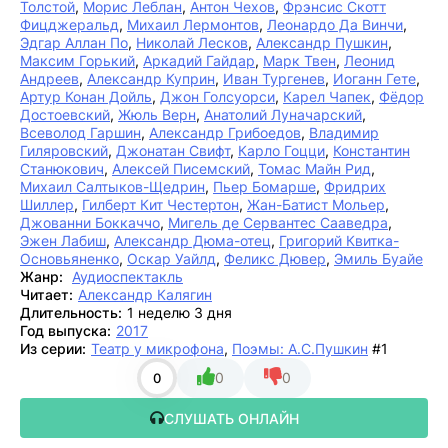
Толстой
,
Морис Леблан
,
Антон Чехов
,
Фрэнсис Скотт
Фицджеральд
,
Михаил Лермонтов
,
Леонардо Да Винчи
,
Эдгар Аллан По
,
Николай Лесков
,
Александр Пушкин
,
Максим Горький
,
Аркадий Гайдар
,
Марк Твен
,
Леонид
Андреев
,
Александр Куприн
,
Иван Тургенев
,
Иоганн Гете
,
Артур Конан Дойль
,
Джон Голсуорси
,
Карел Чапек
,
Фёдор
Достоевский
,
Жюль Верн
,
Анатолий Луначарский
,
Всеволод Гаршин
,
Александр Грибоедов
,
Владимир
Гиляровский
,
Джонатан Свифт
,
Карло Гоцци
,
Константин
Станюкович
,
Алексей Писемский
,
Томас Майн Рид
,
Михаил Салтыков-Щедрин
,
Пьер Бомарше
,
Фридрих
Шиллер
,
Гилберт Кит Честертон
,
Жан-Батист Мольер
,
Джованни Боккаччо
,
Мигель де Сервантес Сааведра
,
Эжен Лабиш
,
Александр Дюма-отец
,
Григорий Квитка-
Основьяненко
,
Оскар Уайлд
,
Феликс Дювер
,
Эмиль Буайе
Жанр:
Аудиоспектакль
Читает:
Александр Калягин
Длительность:
1 неделю 3 дня
Год выпуска:
2017
Из серии:
Театр у микрофона
,
Поэмы: А.С.Пушкин
#1
0
0
0
СЛУШАТЬ ОНЛАЙН