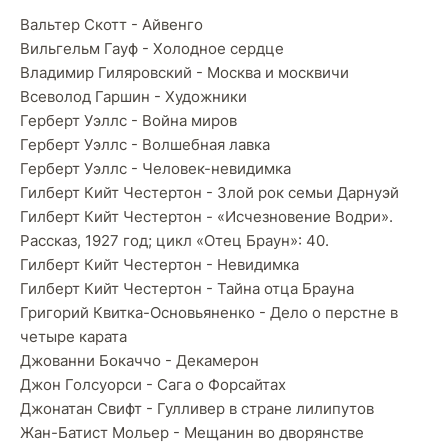
Вальтер Скотт - Айвенго
Вильгельм Гауф - Холодное сердце
Владимир Гиляровский - Москва и москвичи
Всеволод Гаршин - Художники
Герберт Уэллс - Война миров
Герберт Уэллс - Волшебная лавка
Герберт Уэллс - Человек-невидимка
Гилберт Кийт Честертон - Злой рок семьи Дарнуэй
Гилберт Кийт Честертон - «Исчезновение Водри».
Рассказ, 1927 год; цикл «Отец Браун»: 40.
Гилберт Кийт Честертон - Невидимка
Гилберт Кийт Честертон - Тайна отца Брауна
Григорий Квитка-Основьяненко - Дело о перстне в
четыре карата
Джованни Бокаччо - Декамерон
Джон Голсуорси - Сага о Форсайтах
Джонатан Свифт - Гулливер в стране лилипутов
Жан-Батист Мольер - Мещанин во дворянстве