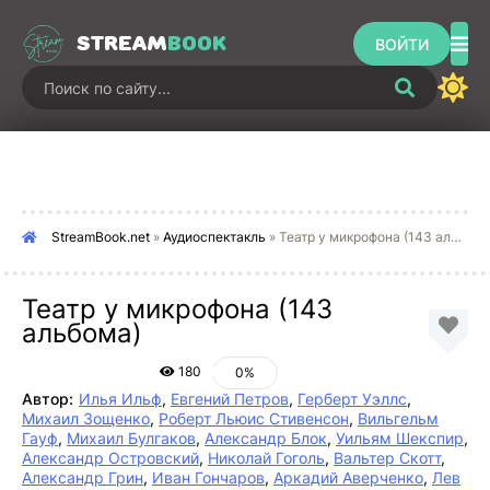
STREAM
BOOK
ВОЙТИ
StreamBook.net
»
Аудиоспектакль
» Театр у микрофона (143 альбома)
Театр у микрофона (143
альбома)
180
0%
Автор:
Илья Ильф
,
Евгений Петров
,
Герберт Уэллс
,
Михаил Зощенко
,
Роберт Льюис Стивенсон
,
Вильгельм
Гауф
,
Михаил Булгаков
,
Александр Блок
,
Уильям Шекспир
,
Александр Островский
,
Николай Гоголь
,
Вальтер Скотт
,
Александр Грин
,
Иван Гончаров
,
Аркадий Аверченко
,
Лев