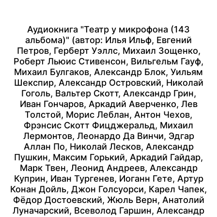
Аудиокнига "Театр у микрофона (143
альбома)" (автор:
Илья Ильф
,
Евгений
Петров
,
Герберт Уэллс
,
Михаил Зощенко
,
Роберт Льюис Стивенсон
,
Вильгельм Гауф
,
Михаил Булгаков
,
Александр Блок
,
Уильям
Шекспир
,
Александр Островский
,
Николай
Гоголь
,
Вальтер Скотт
,
Александр Грин
,
Иван Гончаров
,
Аркадий Аверченко
,
Лев
Толстой
,
Морис Леблан
,
Антон Чехов
,
Фрэнсис Скотт Фицджеральд
,
Михаил
Лермонтов
,
Леонардо Да Винчи
,
Эдгар
Аллан По
,
Николай Лесков
,
Александр
Пушкин
,
Максим Горький
,
Аркадий Гайдар
,
Марк Твен
,
Леонид Андреев
,
Александр
Куприн
,
Иван Тургенев
,
Иоганн Гете
,
Артур
Конан Дойль
,
Джон Голсуорси
,
Карел Чапек
,
Фёдор Достоевский
,
Жюль Верн
,
Анатолий
Луначарский
,
Всеволод Гаршин
,
Александр