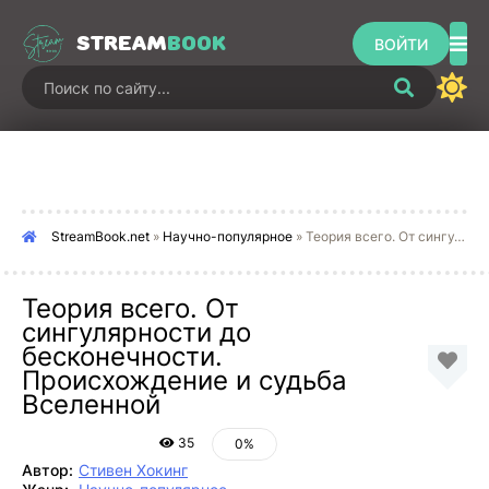
STREAM
BOOK
ВОЙТИ
StreamBook.net
»
Научно-популярное
» Теория всего. От сингулярности до бесконечности. Происхождение и судьба Вселенной
Теория всего. От
сингулярности до
бесконечности.
Происхождение и судьба
Вселенной
35
0%
Автор:
Стивен Хокинг