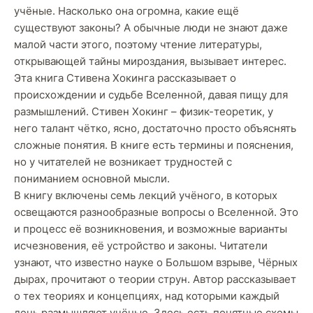
учёные. Насколько она огромна, какие ещё
существуют законы? А обычные люди не знают даже
малой части этого, поэтому чтение литературы,
открывающей тайны мироздания, вызывает интерес.
Эта книга Стивена Хокинга рассказывает о
происхождении и судьбе Вселенной, давая пищу для
размышлений. Стивен Хокинг – физик-теоретик, у
него талант чётко, ясно, достаточно просто объяснять
сложные понятия. В книге есть термины и пояснения,
но у читателей не возникает трудностей с
пониманием основной мысли.
В книгу включены семь лекций учёного, в которых
освещаются разнообразные вопросы о Вселенной. Это
и процесс её возникновения, и возможные варианты
исчезновения, её устройство и законы. Читатели
узнают, что известно науке о Большом взрыве, Чёрных
дырах, прочитают о теории струн. Автор рассказывает
о тех теориях и концепциях, над которыми каждый
день размышляют учёные. Здесь есть понятные схемы