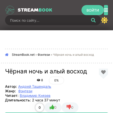
STREAM
BOOK
ВОЙТИ
StreamBook.net
»
Фэнтези
» Чёрная ночь и алый восход
Чёрная ночь и алый восход
8
0%
Автор:
Андрей Ташендаль
Жанр:
Фэнтези
Читает:
Владимир Князев
Длительность:
2 часа 37 минут
0
0
0