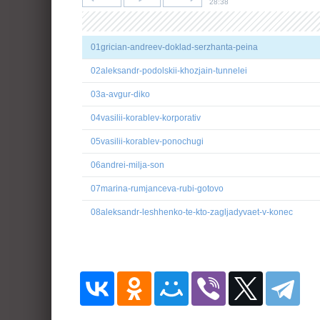
28:38
01grician-andreev-doklad-serzhanta-peina
02aleksandr-podolskii-khozjain-tunnelei
03a-avgur-diko
04vasilii-korablev-korporativ
05vasilii-korablev-ponochugi
06andrei-milja-son
07marina-rumjanceva-rubi-gotovo
08aleksandr-leshhenko-te-kto-zagljadyvaet-v-konec
09jurii-molchan-vperedi-vechnost
10jurii-molchan-cifrovoi-ad