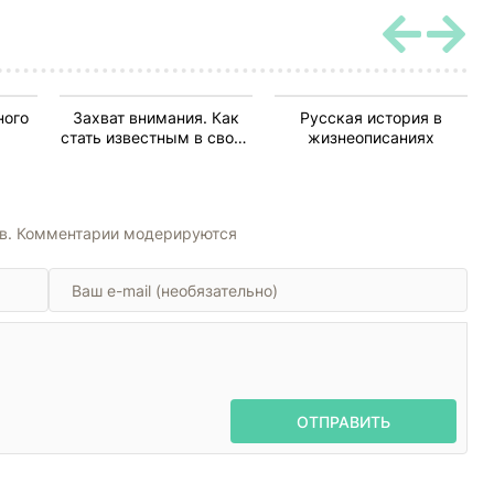
ного
Захват внимания. Как
Русская история в
стать известным в своей
жизнеописаниях
нише и влиять на
миллионы
ов. Комментарии модерируются
ОТПРАВИТЬ