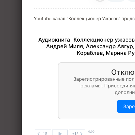
Youtube канал "Коллекционер Ужасов" предс
Аудиокнига "Коллекционер ужасов.
Андрей Миля
,
Александр Авгур
Кораблев
,
Марина Р
Отклю
Зарегистрированные пол
рекламы. Присоединяй
дополни
Заре
0:00
-15
+15