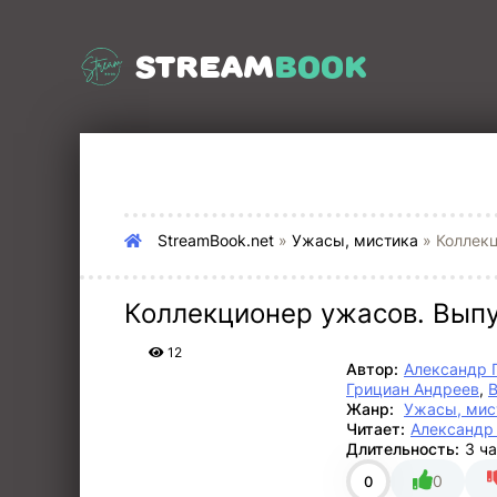
STREAM
BOOK
StreamBook.net
»
Ужасы, мистика
» Коллек
Коллекционер ужасов. Вып
12
Автор:
Александр 
Грициан Андреев
,
В
Жанр:
Ужасы, мис
Читает:
Александр
Длительность:
3 ч
0
0