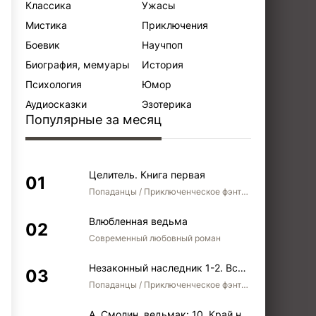
Классика
Ужасы
Мистика
Приключения
Боевик
Научпоп
Биография, мемуары
История
Психология
Юмор
Аудиосказки
Эзотерика
Популярные за месяц
Целитель. Книга первая
Попаданцы / Приключенческое фэнтези / Боевое фэнтези
Влюбленная ведьма
Современный любовный роман
Незаконный наследник 1-2. Вспомнить, кем был. Стать собой. Остаться собой
Попаданцы / Приключенческое фэнтези / Боевое фэнтези / Юмористическое фэнтези
А. Смолин, ведьмак: 10. Край неба