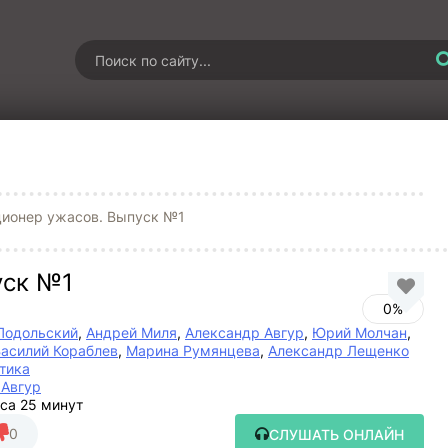
ционер ужасов. Выпуск №1
уск №1
0%
Подольский
,
Андрей Миля
,
Александр Авгур
,
Юрий Молчан
,
асилий Кораблев
,
Марина Румянцева
,
Александр Лещенко
тика
 Авгур
аса 25 минут
0
СЛУШАТЬ ОНЛАЙН