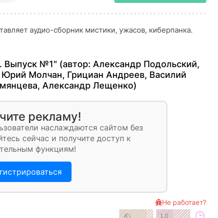
тавляет аудио-сборник мистики, ужасов, киберпанка.
 Выпуск №1" (автор:
Александр Подольский
,
,
Юрий Молчан
,
Грициан Андреев
,
Василий
умянцева
,
Александр Лещенко
)
чите рекламу!
ьзователи наслаждаются сайтом без
тесь сейчас и получите доступ к
тельным функциям!
гистрироваться
Не работает?
1.0