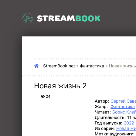
STREAM
BOOK
StreamBook.net
»
Фантастика
» Новая жизнь
Новая жизнь 2
24
Автор:
Сергей Сав
Жанр:
Фантастика
Читает:
Борис Кле
Длительность:
11 
Год выпуска:
2022
Из серии:
Новая жи
Метки аудиокниги: