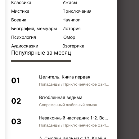
Классика
Ужасы
Мистика
Приключения
Боевик
Научпоп
Биография, мемуары
История
Психология
Юмор
Аудиосказки
Эзотерика
Популярные за месяц
Целитель. Книга первая
Попаданцы / Приключенческое фэнтези / Боевое фэнтези
Влюбленная ведьма
Современный любовный роман
Незаконный наследник 1-2. Вспомнить, кем был. Стать собой. Остаться собой
Попаданцы / Приключенческое фэнтези / Боевое фэнтези / Юмористическое фэнтези
А. Смолин, ведьмак: 10. Край неба