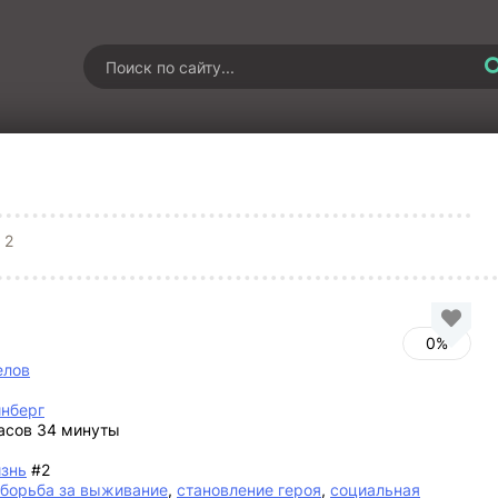
 2
0%
елов
йнберг
часов 34 минуты
знь
#2
борьба за выживание
,
становление героя
,
социальная