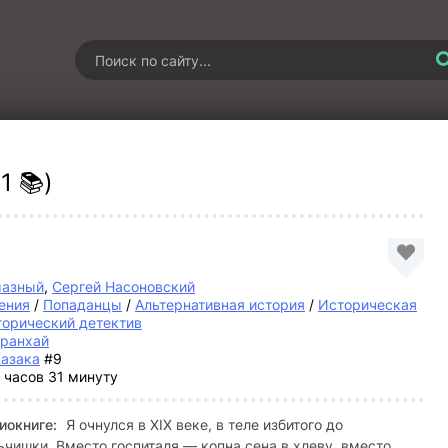
1 📚)
мазный
,
Сергей Насоновский
ения
/
Попаданцы
/
Альтернативная история
/
Историческая
орический детектив
Уранхай
Казака
#9
 часов 31 минуту
иокниге:
Я очнулся в XIX веке, в теле избитого до
чишки. Вместо госпиталя — копна сена в хлеву, вместо