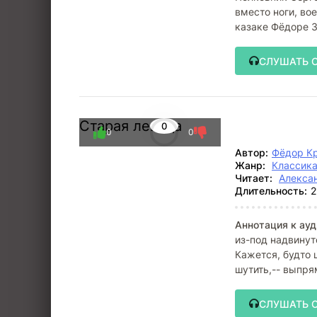
вместо ноги, во
казаке Фёдоре З
Просыпается
СЛУШАТЬ 
Старая левада
0
0
0
Автор:
Фёдор К
Жанр:
Классик
Читает:
Алекса
Длительность:
2
Аннотация к ауд
из-под надвинут
Кажется, будто ш
шутить,-- выпря
СЛУШАТЬ 