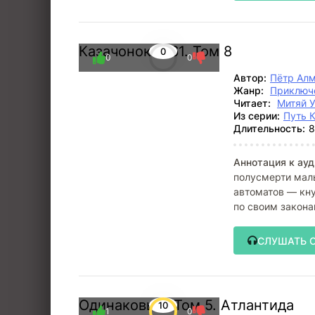
Казачонок 1861. Том 8
0
0
0
Автор:
Пётр Ал
Жанр:
Приключ
Читает:
Митяй 
Из серии:
Путь 
Длительность:
8
Аннотация к ауд
полусмерти маль
автоматов — кну
по своим закона
Чтобы
СЛУШАТЬ 
Одинаковые. Том 5. Атлантида
10
1
0