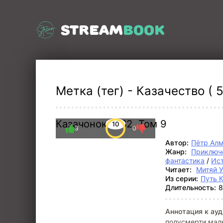
STREAM
BOOK
Метка (тег) - Казачество ( 5
Казачонок 1862. Том 9
10
3
0
Автор:
Пётр Ал
Жанр:
Приключ
фантастика
/
Ист
Читает:
Митяй 
Из серии:
Путь 
Длительность:
8
Аннотация к ауд
полусмерти маль