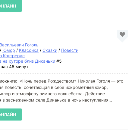
ОНЛАЙН
Васильевич Гоголь
/
Юмор
/
Классика
/
Сказки
/
Повести
о Контрерас
а на хуторе близ Диканьки
#5
 час 48 минут
иокниге:
«Ночь перед Рождеством» Николая Гоголя — это
ая повесть, сочетающая в себе искрометный юмор,
клор и атмосферу зимнего волшебства. Действие
 в заснеженном селе Диканька в ночь наступления
время,
ОНЛАЙН