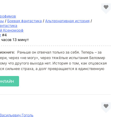
Трофимов
цы
/
Боевая фантастика
/
Альтернативная история
/
антастика
й Ксеноморф
т
#4
 часов 13 минут
иокниге:
Раньше он отвечал только за себя. Теперь – за
тери, через «не могу», через тяжёлые испытания Беломир
тому что другого выхода нет. История о том, как отцовская
ся сильнее страха, а долг превращается в единственную
ОНЛАЙН
Васильевич Гоголь