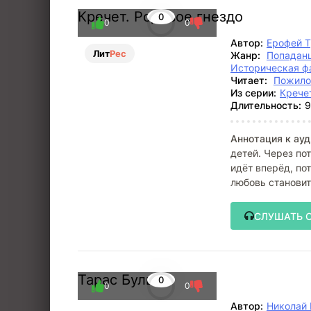
Кречет. Родовое гнездо
0
0
0
Автор:
Ерофей 
Лит
Рес
Жанр:
Попадан
Историческая ф
Читает:
Пожило
Из серии:
Крече
Длительность:
9
Аннотация к ауд
детей. Через по
идёт вперёд, по
любовь становит
СЛУШАТЬ 
Тарас Бульба
0
0
0
Автор:
Николай 