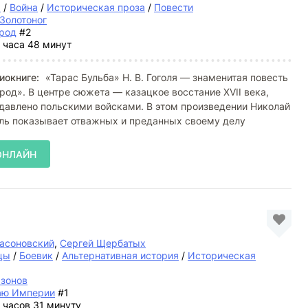
а
/
Война
/
Историческая проза
/
Повести
Золотоног
род
#2
 часа 48 минут
иокниге:
«Тарас Бульба» Н. В. Гоголя — знаменитая повесть
род». В центре сюжета — казацкое восстание XVII века,
давлено польскими войсками. В этом произведении Николай
оль показывает отважных и преданных своему делу
ОНЛАЙН
асоновский
,
Сергей Щербатых
цы
/
Боевик
/
Альтернативная история
/
Историческая
азонов
аю Империи
#1
 часов 31 минуту