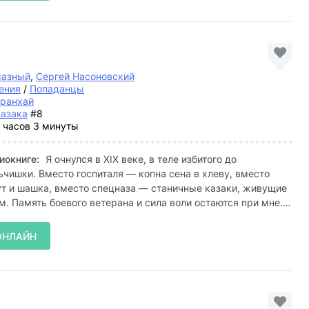
мазный
,
Сергей Насоновский
ения
/
Попаданцы
Уранхай
Казака
#8
 часов 3 минуты
иокниге:
Я очнулся в XIX веке, в теле избитого до
чишки. Вместо госпиталя — копна сена в хлеву, вместо
т и шашка, вместо спецназа — станичные казаки, живущие
м. Память боевого ветерана и сила воли остаются при мне.
ОНЛАЙН