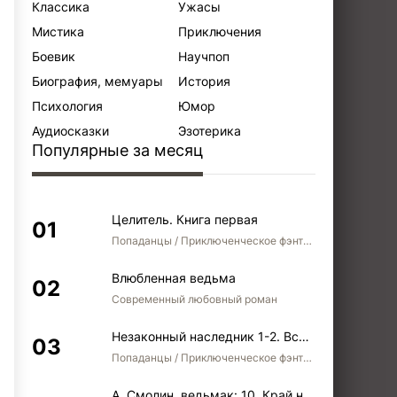
Классика
Ужасы
Мистика
Приключения
Боевик
Научпоп
Биография, мемуары
История
Психология
Юмор
Аудиосказки
Эзотерика
Популярные за месяц
Целитель. Книга первая
Попаданцы / Приключенческое фэнтези / Боевое фэнтези
Влюбленная ведьма
Современный любовный роман
Незаконный наследник 1-2. Вспомнить, кем был. Стать собой. Остаться собой
Попаданцы / Приключенческое фэнтези / Боевое фэнтези / Юмористическое фэнтези
А. Смолин, ведьмак: 10. Край неба