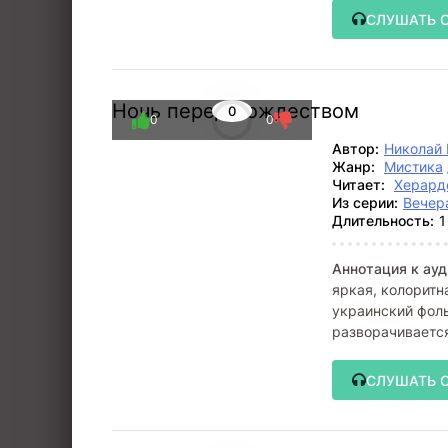
СЛУШАТЬ 
Ночь перед Рождеством
0
0
0
Автор:
Николай 
Жанр:
Мистика
Читает:
Херард
Из серии:
Вечер
Длительность:
1
Аннотация к ауд
яркая, колоритн
украинский фоль
разворачивается
Рождества. Это 
СЛУШАТЬ 