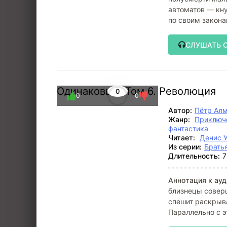
автоматов — кну
по своим закона
Чтобы
СЛУШАТЬ 
Одинаковые. Том 6. Революция
0
0
0
Автор:
Пётр Ал
Жанр:
Приключ
фантастика
Читает:
Денис 
Из серии:
Брать
Длительность:
7
Аннотация к ауд
близнецы соверш
спешит раскрыва
Параллельно с э