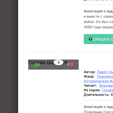
Аннотация к ауд
и вместе с каме
война. Он был 
1889 года защищ
к вечеру
СЛУШАТЬ 
Голова Шамиля
0
0
0
Автор:
Павел С
Жанр:
Приключ
Историческая ф
Читает:
Владим
Из серии:
Голов
Длительность:
6
Аннотация к ауд
Полковник Серге