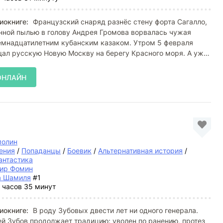
иокниге:
Французский снаряд разнёс стену форта Сагалло,
нной пылью в голову Андрея Громова ворвалась чужая
семнадцатилетним кубанским казаком. Утром 5 февраля
ал русскую Новую Москву на берегу Красного моря. А уже
ОНЛАЙН
молин
ения
/
Попаданцы
/
Боевик
/
Альтернативная история
/
антастика
ир Фомин
а Шамиля
#1
 часов 35 минут
иокниге:
В роду Зубовых двести лет ни одного генерала.
й Зубов продолжает традицию: уволен по ранению, протез