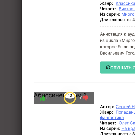
Жанр:
Классик
Читает:
Виктор 
Из серии:
Мирго
Длительность:
4
Аннотация к ауд
из цикла «Мирго
которое было по
Васильевич Гог
СЛУШАТЬ 
Абиссинец. Том 1
10
1
0
Автор:
Сергей Н
Жанр:
Попадан
фантастика
Читает:
Олег С
Из серии:
На кр
Длительность:
8