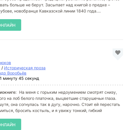
евать больше не берут. Засыпает над книгой о предке –
убове, новобранце Кавказской линии 1840 года.
ОНЛАЙН
рюков
а
/
Историческая проза
ндр Воробьёв
1 минуту 45 секунд
иокниге:
На меня с горьким недоумением смотрят снизу,
ого на лоб белого платочка, выцветшие старушечьи глаза.
утя, она согнулась так в дугу, нарочно. Стоит ей перестать
миться, бросить костыль, и я увижу тонкий, гибкий
ОНЛАЙН