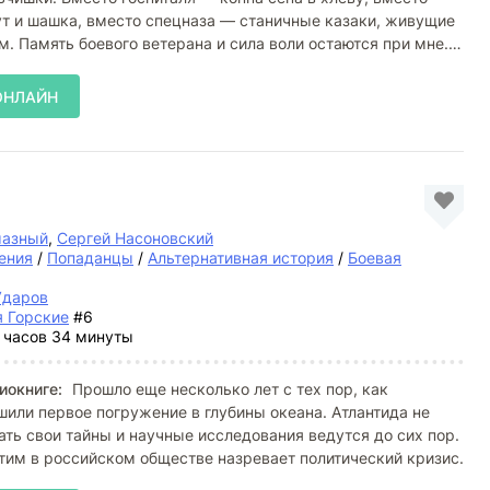
т и шашка, вместо спецназа — станичные казаки, живущие
м. Память боевого ветерана и сила воли остаются при мне.
ОНЛАЙН
мазный
,
Сергей Насоновский
ения
/
Попаданцы
/
Альтернативная история
/
Боевая
Ударов
я Горские
#6
 часов 34 минуты
иокниге:
Прошло еще несколько лет с тех пор, как
или первое погружение в глубины океана. Атлантида не
ть свои тайны и научные исследования ведутся до сих пор.
тим в российском обществе назревает политический кризис.