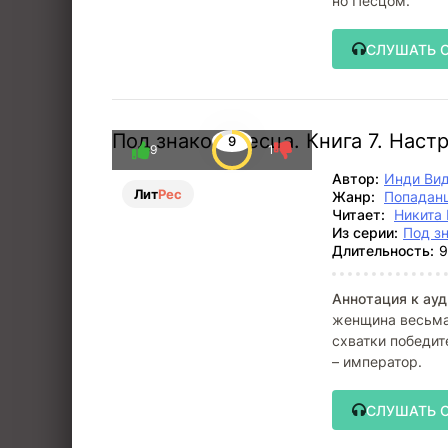
но Песцом.
СЛУШАТЬ 
Под знаком Песца. Книга 7. Наст
9
9
1
Автор:
Инди Ви
Лит
Рес
Жанр:
Попадан
Читает:
Никита 
Из серии:
Под з
Длительность:
9
Аннотация к ауд
женщина весьма 
схватки победит
– император.
СЛУШАТЬ 