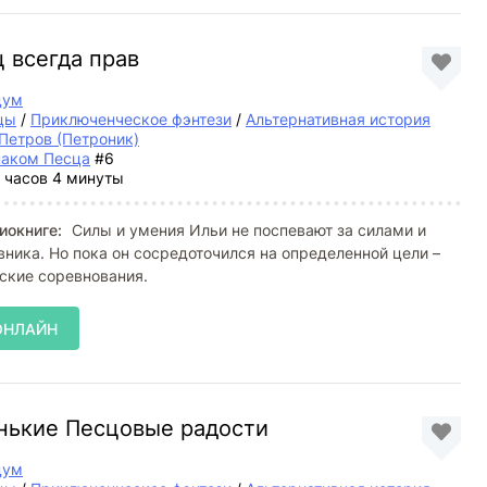
ц всегда прав
дум
цы
/
Приключенческое фэнтези
/
Альтернативная история
Петров (Петроник)
наком Песца
#6
 часов 4 минуты
иокниге:
Силы и умения Ильи не поспевают за силами и
ника. Но пока он сосредоточился на определенной цели –
ские соревнования.
ОНЛАЙН
енькие Песцовые радости
дум