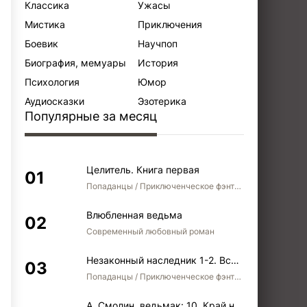
Классика
Ужасы
Мистика
Приключения
Боевик
Научпоп
Биография, мемуары
История
Психология
Юмор
Аудиосказки
Эзотерика
Популярные за месяц
Целитель. Книга первая
Попаданцы / Приключенческое фэнтези / Боевое фэнтези
Влюбленная ведьма
Современный любовный роман
Незаконный наследник 1-2. Вспомнить, кем был. Стать собой. Остаться собой
Попаданцы / Приключенческое фэнтези / Боевое фэнтези / Юмористическое фэнтези
А. Смолин, ведьмак: 10. Край неба