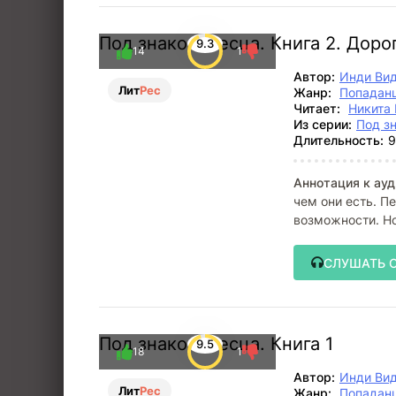
Под знаком Песца. Книга 2. Дор
9.3
14
1
Автор:
Инди Ви
Лит
Рес
Жанр:
Попадан
Читает:
Никита 
Из серии:
Под з
Длительность:
9
Аннотация к ауд
чем они есть. 
возможности. Но
СЛУШАТЬ 
Под знаком Песца. Книга 1
9.5
18
1
Автор:
Инди Ви
Лит
Рес
Жанр:
Попадан