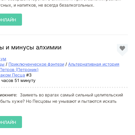
усных, и напитков, не всегда безалкогольных.
ОНЛАЙН
сы и минусы алхимии
дум
цы
/
Приключенческое фэнтези
/
Альтернативная история
Петров (Петроник)
наком Песца
#3
 часов 51 минуту
иокниге:
Заиметь во врагах самый сильный целительский
 быть хуже? Но Песцовы не унывают и пытаются искать
ОНЛАЙН