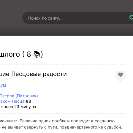
лого ( 8 📚)
ьшие Песцовые радости
дум
Петров (Петроник)
наком Песца
#8
 часов 23 минуты
иокниге:
Решение одних проблем приводит к созданию
 не выйдет свернуть с пути, предначертанного не судьбой,