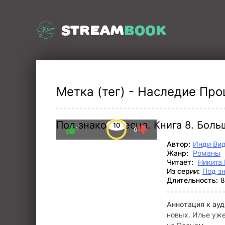
STREAM
BOOK
Метка (тег) - Наследие Прош
Под знаком Песца. Книга 8. Бол
10
1
0
Автор:
Инди Ви
Жанр:
Романы
Читает:
Никита 
Из серии:
Под з
Длительность:
8
Аннотация к ауд
новых. Илье уже