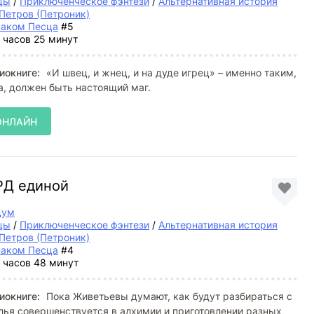
цы
/
Приключенческое фэнтези
/
Альтернативная история
Петров (Петроник)
наком Песца
#5
 часов 25 минут
иокниге:
«И швец, и жнец, и на дуде игрец» – именно таким,
, должен быть настоящий маг.
ОНЛАЙН
ДРД единой
дум
цы
/
Приключенческое фэнтези
/
Альтернативная история
Петров (Петроник)
наком Песца
#4
 часов 48 минут
иокниге:
Пока Живетьевы думают, как будут разбираться с
ья совершенствуется в алхимии и приготовлении разных