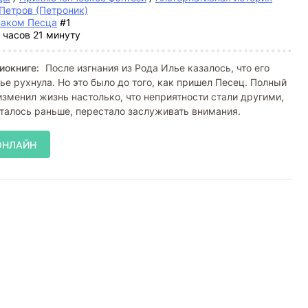
Петров (Петроник)
наком Песца
#1
 часов 21 минуту
иокниге:
После изгнания из Рода Илье казалось, что его
ье рухнула. Но это было до того, как пришел Песец. Полный
изменил жизнь настолько, что неприятности стали другими,
читалось раньше, перестало заслуживать внимания.
ОНЛАЙН