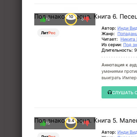
Под знаком Песца. Книга 6. Песе
10
12
0
Автор:
Инди Ви
Лит
Рес
Жанр:
Попадан
Читает:
Никита 
Из серии:
Под з
Длительность:
9
Аннотация к ауд
умениями против
выиграть Импер
СЛУШАТЬ 
Под знаком Песца. Книга 5. Мал
9.4
15
1
Автор:
Инди Ви
Лит
Рес