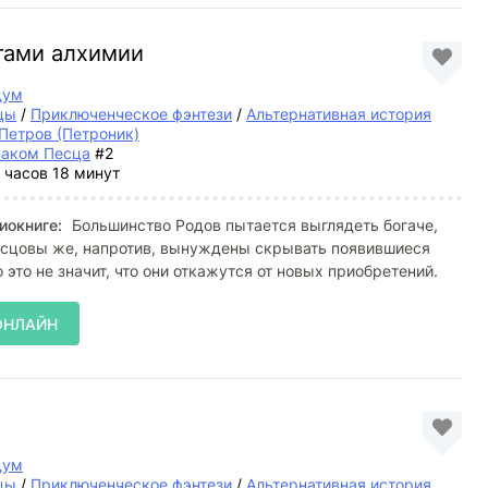
огами алхимии
дум
цы
/
Приключенческое фэнтези
/
Альтернативная история
Петров (Петроник)
наком Песца
#2
 часов 18 минут
иокниге:
Большинство Родов пытается выглядеть богаче,
Песцовы же, напротив, вынуждены скрывать появившиеся
 это не значит, что они откажутся от новых приобретений.
ОНЛАЙН
дум
цы
/
Приключенческое фэнтези
/
Альтернативная история