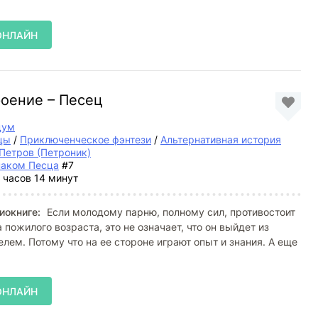
ОНЛАЙН
роение – Песец
дум
цы
/
Приключенческое фэнтези
/
Альтернативная история
Петров (Петроник)
наком Песца
#7
 часов 14 минут
иокниге:
Если молодому парню, полному сил, противостоит
пожилого возраста, это не означает, что он выйдет из
елем. Потому что на ее стороне играют опыт и знания. А еще
ОНЛАЙН