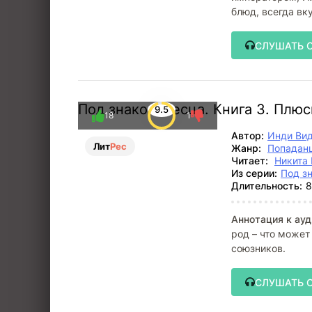
блюд, всегда вк
СЛУШАТЬ 
Под знаком Песца. Книга 3. Плю
9.5
18
1
Автор:
Инди Ви
Лит
Рес
Жанр:
Попадан
Читает:
Никита 
Из серии:
Под з
Длительность:
8
Аннотация к ауд
род – что может
союзников.
СЛУШАТЬ 