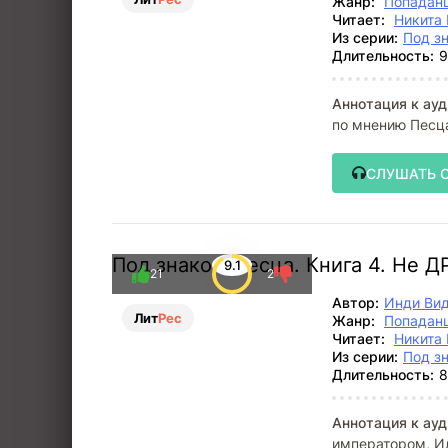
Жанр:
Попадан
Читает:
Никита 
Из серии:
Под з
Длительность:
9
Аннотация к ауд
по мнению Песца
СЛУШАТЬ 
Под знаком Песца. Книга 4. Не 
9.1
21
2
Автор:
Инди Ви
Лит
Рес
Жанр:
Попадан
Читает:
Никита 
Из серии:
Под з
Длительность:
8
Аннотация к ауд
императором, Ил