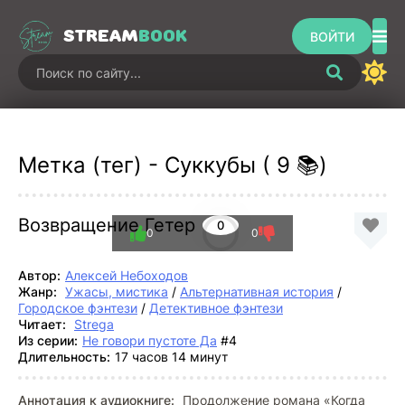
STREAM
BOOK
ВОЙТИ
Метка (тег) - Суккубы ( 9 📚)
Возвращение Гетер
0
0
0
Автор:
Алексей Небоходов
Жанр:
Ужасы, мистика
/
Альтернативная история
/
Городское фэнтези
/
Детективное фэнтези
Читает:
Strega
Из серии:
Не говори пустоте Да
#4
Длительность:
17 часов 14 минут
Аннотация к аудиокниге:
Продолжение романа «Когда