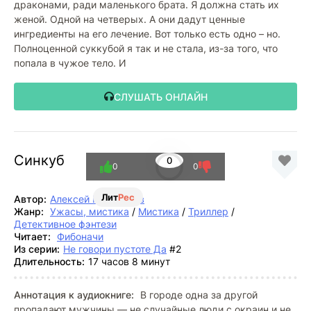
драконами, ради маленького брата. Я должна стать их
женой. Одной на четверых. А они дадут ценные
ингредиенты на его лечение. Вот только есть одно – но.
Полноценной суккубой я так и не стала, из-за того, что
попала в чужое тело. И
СЛУШАТЬ ОНЛАЙН
Синкуб
0
0
0
Лит
Рес
Автор:
Алексей Небоходов
Жанр:
Ужасы, мистика
/
Мистика
/
Триллер
/
Детективное фэнтези
Читает:
Фибоначи
Из серии:
Не говори пустоте Да
#2
Длительность:
17 часов 8 минут
Аннотация к аудиокниге:
В городе одна за другой
пропадают мужчины — не случайные люди с окраин и не