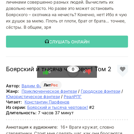
личинами совершенно разных людей. Вычислить их
довольно непросто. Но разве это может остановить
Боярского – охотника на нечисть? Конечно, нет! Ибо я чую
их душок за милю. Плоть от плоти, брат от брата… точнее,
сёстры. В общем, зря
СЛУШАТЬ ОНЛАЙН
Боярский и тысяча чертовок! Том 2
0
0
0
Лит
Рес
Автор:
Вадим Фарг
Жанр:
Приключенческое фэнтези
/
Городское фэнтези
/
Юмористическое фэнтези
/
РеалРПГ
Читает:
Константин Парфенов
Из серии:
Боярский и тысяча чертовок!
#2
Длительность:
7 часов 37 минут
Аннотация к аудиокниге:
16+ Враги кружат, словно
стервятники. Стоит мне сделать шаг, как они бросаются