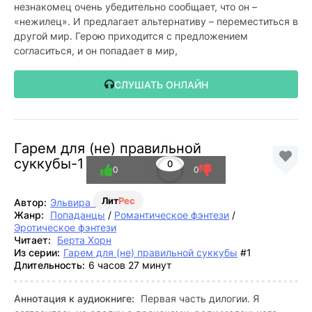
незнакомец очень убедительно сообщает, что он –
«нежилец». И предлагает альтернативу – переместиться в
другой мир. Герою приходится с предложением
согласиться, и он попадает в мир,
СЛУШАТЬ ОНЛАЙН
Гарем для (не) правильной
суккубы-1
0
0
0
Лит
Рес
Автор:
Эльвира Осетина
Жанр:
Попаданцы
/
Романтическое фэнтези
/
Эротическое фэнтези
Читает:
Берта Хорн
Из серии:
Гарем для (не) правильной суккубы
#1
Длительность:
6 часов 27 минут
Аннотация к аудиокниге:
Первая часть дилогии. Я