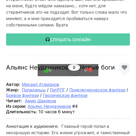
на меня, будто мёдом намазано… хотя нет, для
стервятников это не подходит. Вот только слова мало что
меняют, а и мне приходится пробиваться наверх
собственными силами. Врата
СЛУШАТЬ ОНЛАЙН
Альянс Неудачников: 4. Новые боги
0
0
0
Автор:
Михаил Атаманов
Жанр:
Попаданцы
/
ЛитРПГ
/
Приключенческое фэнтези
/
Боевое фэнтези
/
Героическое фэнтези
Читает:
Амир Шакиров
Из серии:
Альянс Неудачников
#4
Длительность:
10 часов 6 минут
Аннотация к аудиокниге:
Главный герой попал в
нехорошую историю. Его жизни угрожают, и таинственный