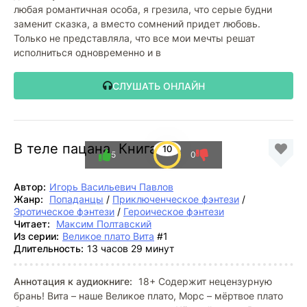
любая романтичная особа, я грезила, что серые будни
заменит сказка, а вместо сомнений придет любовь.
Только не представляла, что все мои мечты решат
исполниться одновременно и в
СЛУШАТЬ ОНЛАЙН
В теле пацана. Книга 1
10
5
0
Автор:
Игорь Васильевич Павлов
Жанр:
Попаданцы
/
Приключенческое фэнтези
/
Эротическое фэнтези
/
Героическое фэнтези
Читает:
Максим Полтавский
Из серии:
Великое плато Вита
#1
Длительность:
13 часов 29 минут
Аннотация к аудиокниге:
18+ Содержит нецензурную
брань! Вита – наше Великое плато, Морс – мёртвое плато