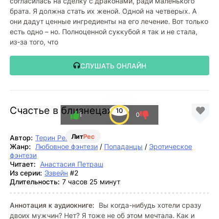
согласилась на сделку с драконами, ради маленького
брата. Я должна стать их женой. Одной на четверых. А
они дадут ценные ингредиенты на его лечение. Вот только
есть одно – но. Полноценной суккубой я так и не стала,
из-за того, что
СЛУШАТЬ ОНЛАЙН
Счастье в близнецах
10
1
0
Лит
Рес
Автор:
Терин Рем
Жанр:
Любовное фэнтези
/
Попаданцы
/
Эротическое
фэнтези
Читает:
Анастасия Петраш
Из серии:
Эзвейн
#2
Длительность:
7 часов 25 минут
Аннотация к аудиокниге:
Вы когда-нибудь хотели сразу
двоих мужчин? Нет? Я тоже не об этом мечтала. Как и