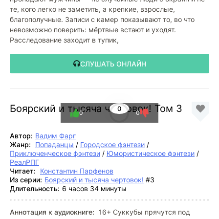
те, кого легко не заметить, а крепкие, взрослые,
благополучные. Записи с камер показывают то, во что
невозможно поверить: мёртвые встают и уходят.
Расследование заходит в тупик,
СЛУШАТЬ ОНЛАЙН
Боярский и тысяча чертовок! Том 3
0
0
0
Автор:
Вадим Фарг
Жанр:
Попаданцы
/
Городское фэнтези
/
Приключенческое фэнтези
/
Юмористическое фэнтези
/
РеалРПГ
Читает:
Константин Парфенов
Из серии:
Боярский и тысяча чертовок!
#3
Длительность:
6 часов 34 минуты
Аннотация к аудиокниге:
16+ Суккубы прячутся под