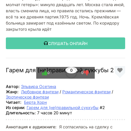
молчат гетеры»: минуло двадцать лет. Москва стала иной,
власть сменила лица, но правила остались прежними —
всё та же древняя партия.1975 год. Ночь. Кремлёвская
больница замирает под казённым светом. По коридору
закрытого крыла идёт
СЛУШАТЬ ОНЛАЙН
Гарем для (не)правильной суккубы 2
0
0
0
Автор:
Эльвира Осетина
Жанр:
Любовное фэнтези
/
Романтическое фэнтези
/
Эротическое фэнтези
Читает:
Берта Хорн
Из серии:
Гарем для (не)правильной суккубы
#2
Длительность:
7 часов 20 минут
Аннотация к аудиокниге:
Я согласилась на сделку с