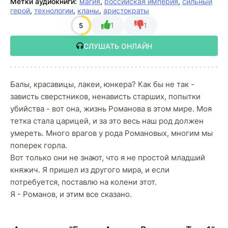
Метки аудиокниги:
магия
,
российская империя
,
сильный
герой
,
технологии
,
кланы
,
аристократы
1
1
5
СЛУШАТЬ ОНЛАЙН
Балы, красавицы, лакеи, юнкера? Как бы не так -
зависть сверстников, ненависть старших, попытки
убийства - вот она, жизнь Романова в этом мире. Моя
тетка стала царицей, и за это весь наш род должен
умереть. Много врагов у рода Романовых, многим мы
поперек горла.
Вот только они не знают, что я не простой младший
княжич. Я пришел из другого мира, и если
потребуется, поставлю на колени этот.
Я - Романов, и этим все сказано.