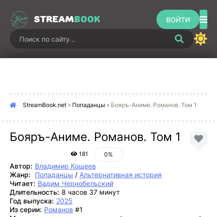
STREAM
BOOK
ВОЙТИ
StreamBook.net
»
Попаданцы
» Бояръ-Аниме. Романов. Том 1
Бояръ-Аниме. Романов. Том 1
181
0%
Автор:
Владимир Кощеев
Жанр:
Попаданцы
/
Альтернативная история
Читает:
Вадим Чернобельский
Длительность:
8 часов 37 минут
Год выпуска:
2025
Из серии:
Романов
#1