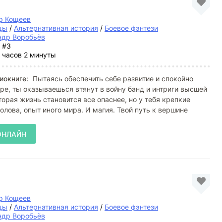
р Кощеев
цы
/
Альтернативная история
/
Боевое фэнтези
ндр Воробьёв
#3
 часов 2 минуты
иокниге:
Пытаясь обеспечить себе развитие и спокойно
ре, ты оказываешься втянут в войну банд и интриги высшей
торая жизнь становится все опаснее, но у тебя крепкие
голова, опыт иного мира. И магия. Твой путь к вершине
ОНЛАЙН
р Кощеев
цы
/
Альтернативная история
/
Боевое фэнтези
ндр Воробьёв