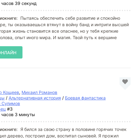
 часов 39 секунд
иокниге:
Пытаясь обеспечить себе развитие и спокойно
ре, ты оказываешься втянут в войну банд и интриги высшей
торая жизнь становится все опаснее, но у тебя крепкие
голова, опыт иного мира. И магия. Твой путь к вершине
ОНЛАЙН
р Кощеев
,
Михаил Романов
цы
/
Альтернативная история
/
Боевая фантастика
й Сулимов
рец
#3
 часов 3 минуты
иокниге:
Я бился за свою страну в половине горячих точек
дил дерево, построил дом, воспитал сыновей. Я прожил