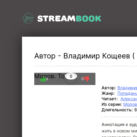
STREAM
BOOK
Автор - Владимир Кощеев ( 
Моров. Том 9
0
0
0
Автор:
Владими
Жанр:
Попадан
Читает:
Алекса
Из серии:
Моров
Длительность:
8
Аннотация к ауд
жить в новом ми