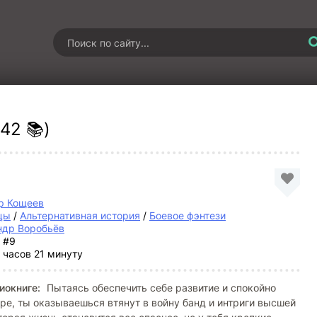
42 📚)
р Кощеев
цы
/
Альтернативная история
/
Боевое фэнтези
ндр Воробьёв
#9
 часов 21 минуту
иокниге:
Пытаясь обеспечить себе развитие и спокойно
ре, ты оказываешься втянут в войну банд и интриги высшей