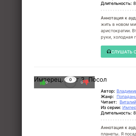
Длительность:
8
Аннотация к ауд
жить в новом ми
аристократии. В
руки, холодная 
СЛУШАТЬ 
Имперец. Ранг 3. Посол
0
0
0
Автор:
Владими
Жанр:
Попадан
Читает:
Витали
Из серии:
Импе
Длительность:
8
Аннотация к ауд
планеты. Я поса