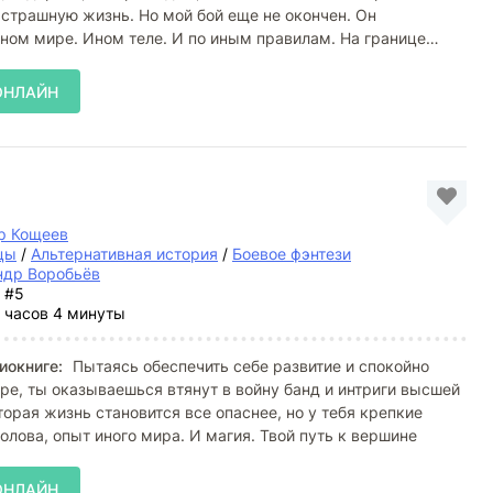
 страшную жизнь. Но мой бой еще не окончен. Он
ном мире. Ином теле. И по иным правилам. На границе
ОНЛАЙН
р Кощеев
цы
/
Альтернативная история
/
Боевое фэнтези
ндр Воробьёв
#5
 часов 4 минуты
иокниге:
Пытаясь обеспечить себе развитие и спокойно
ре, ты оказываешься втянут в войну банд и интриги высшей
торая жизнь становится все опаснее, но у тебя крепкие
голова, опыт иного мира. И магия. Твой путь к вершине
ОНЛАЙН