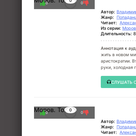
Моров. Том 3
0
0
0
Автор:
Владими
Жанр:
Попадан
Читает:
Алекса
Из серии:
Моров
Длительность:
8
Аннотация к ауд
жить в новом ми
аристократии. В
руки, холодная 
СЛУШАТЬ 
Моров. Том 2
0
0
0
Автор:
Владими
Жанр:
Попадан
Читает:
Алекса