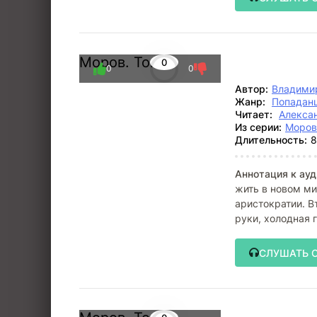
Моров. Том 4
0
0
0
Автор:
Владими
Жанр:
Попадан
Читает:
Алекса
Из серии:
Моров
Длительность:
8
Аннотация к ауд
жить в новом ми
аристократии. В
руки, холодная 
СЛУШАТЬ 