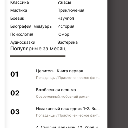
Классика
Ужасы
Мистика
Приключения
Боевик
Научпоп
Биография, мемуары
История
Психология
Юмор
Аудиосказки
Эзотерика
Популярные за месяц
Целитель. Книга первая
Попаданцы / Приключенческое фэнтези / Боевое фэнтези
Влюбленная ведьма
Современный любовный роман
Незаконный наследник 1-2. Вспомнить, кем был. Стать собой. Остаться собой
Попаданцы / Приключенческое фэнтези / Боевое фэнтези / Юмористическое фэнтези
А. Смолин, ведьмак: 10. Край неба