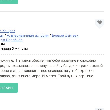
р Кощеев
цы
/
Альтернативная история
/
Боевое фэнтези
ндр Воробьёв
#4
 часов 2 минуты
иокниге:
Пытаясь обеспечить себе развитие и спокойно
ре, ты оказываешься втянут в войну банд и интриги высшей
торая жизнь становится все опаснее, но у тебя крепкие
голова, опыт иного мира. И магия. Твой путь к вершине
ОНЛАЙН