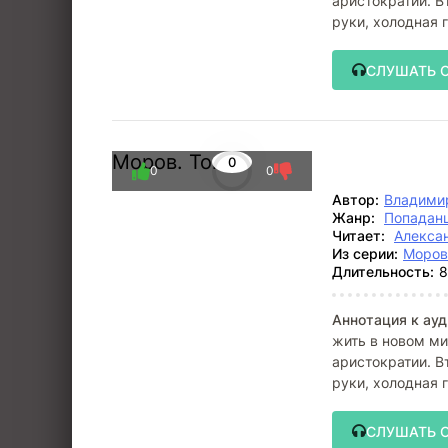
аристократии. В
руки, холодная 
СЛУШАТЬ 
Моров. Том 8
0
0
0
Автор:
Владими
Жанр:
Попадан
Читает:
Алекса
Из серии:
Моров
Длительность:
8
Аннотация к ауд
жить в новом ми
аристократии. В
руки, холодная 
СЛУШАТЬ 