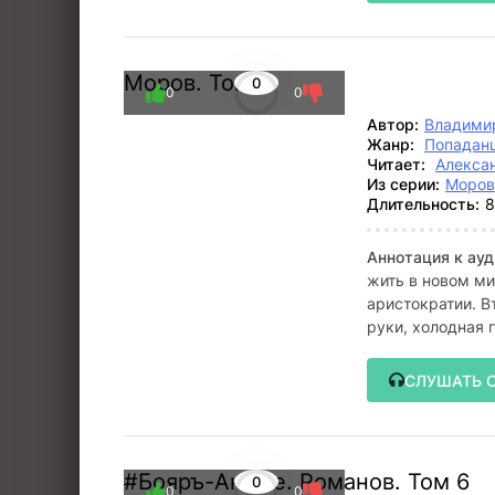
Моров. Том 7
0
0
0
Автор:
Владими
Жанр:
Попадан
Читает:
Алекса
Из серии:
Моров
Длительность:
8
Аннотация к ауд
жить в новом ми
аристократии. В
руки, холодная 
СЛУШАТЬ 
#Бояръ-Аниме. Романов. Том 6
0
0
0