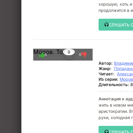
хорошую, хоть и
продолжится в и
империи
СЛУШАТЬ 
Моров. Том 5
0
0
0
Автор:
Владими
Жанр:
Попадан
Читает:
Алекса
Из серии:
Моров
Длительность:
8
Аннотация к ауд
жить в новом ми
аристократии. В
руки, холодная 
СЛУШАТЬ 