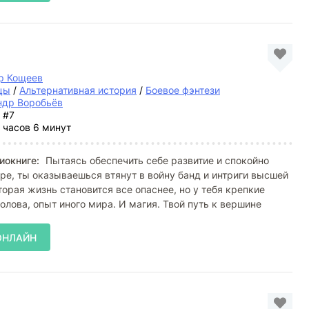
р Кощеев
цы
/
Альтернативная история
/
Боевое фэнтези
ндр Воробьёв
#7
 часов 6 минут
иокниге:
Пытаясь обеспечить себе развитие и спокойно
ре, ты оказываешься втянут в войну банд и интриги высшей
торая жизнь становится все опаснее, но у тебя крепкие
голова, опыт иного мира. И магия. Твой путь к вершине
ОНЛАЙН