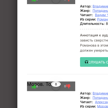
Автор:
Владими
Жанр:
Попадан
Читает:
Вадим 
Из серии:
Роман
Длительность:
8
Аннотация к ауд
зависть сверстн
Романова в этом
должен умереть
СЛУШАТЬ 
Моров. Том 6
0
0
0
Автор:
Владими
Жанр:
Попадан
Читает:
Алекса
Из серии:
Моров