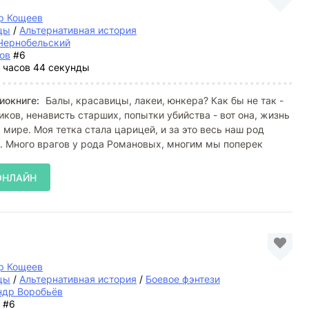
р Кощеев
цы
/
Альтернативная история
Чернобельский
ов
#6
 часов 44 секунды
иокниге:
Балы, красавицы, лакеи, юнкера? Как бы не так -
иков, ненависть старших, попытки убийства - вот она, жизнь
 мире. Моя тетка стала царицей, и за это весь наш род
. Много врагов у рода Романовых, многим мы поперек
ОНЛАЙН
р Кощеев
цы
/
Альтернативная история
/
Боевое фэнтези
ндр Воробьёв
#6