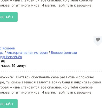
торая жизнь становится все опаснее, но у тебя крепкие
голова, опыт иного мира. И магия. Твой путь к вершине
ОНЛАЙН
р Кощеев
цы
/
Альтернативная история
/
Боевое фэнтези
ндр Воробьёв
#8
 часов 19 минут
иокниге:
Пытаясь обеспечить себе развитие и спокойно
ре, ты оказываешься втянут в войну банд и интриги высшей
торая жизнь становится все опаснее, но у тебя крепкие
голова, опыт иного мира. И магия. Твой путь к вершине
ОНЛАЙН