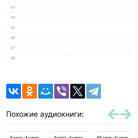
03
04
05
06
07
08
09
10
11
12
13
Похожие аудиокниги:
14
15
Бояръ-Аниме.
Бояръ-Аниме.
#Бояръ-Аниме.