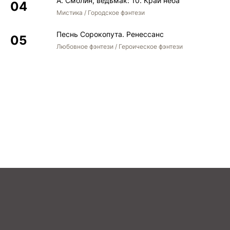
А. Смолин, ведьмак: 10. Край неба
Мистика / Городское фэнтези
Песнь Сорокопута. Ренессанс
Любовное фэнтези / Героическое фэнтези