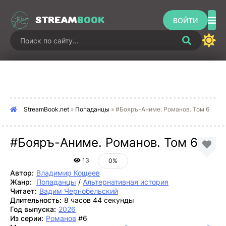
STREAM
BOOK
ВОЙТИ
StreamBook.net
»
Попаданцы
» #Бояръ-Аниме. Романов. Том 6
#Бояръ-Аниме. Романов. Том 6
13
0%
Автор:
Владимир Кощеев
Жанр:
Попаданцы
/
Альтернативная история
Читает:
Вадим Чернобельский
Длительность:
8 часов 44 секунды
Год выпуска:
2026
Из серии:
Романов
#6