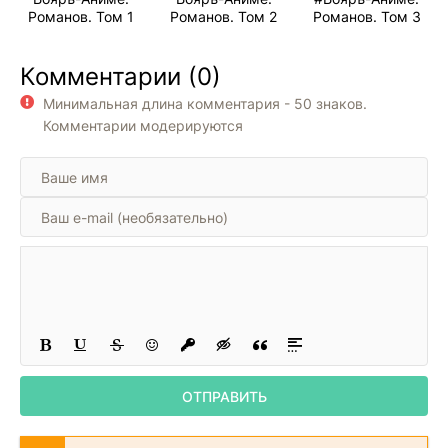
16
Романов. Том 1
Романов. Том 2
Романов. Том 3
17
Комментарии (0)
18
Минимальная длина комментария - 50 знаков.
19
Комментарии модерируются
20
21
22
23
24
25
26
ОТПРАВИТЬ