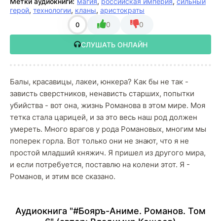
Метки аудиокниги:
магия
,
российская империя
,
сильный
герой
,
технологии
,
кланы
,
аристократы
0
0
0
СЛУШАТЬ ОНЛАЙН
Балы, красавицы, лакеи, юнкера? Как бы не так -
зависть сверстников, ненависть старших, попытки
убийства - вот она, жизнь Романова в этом мире. Моя
тетка стала царицей, и за это весь наш род должен
умереть. Много врагов у рода Романовых, многим мы
поперек горла. Вот только они не знают, что я не
простой младший княжич. Я пришел из другого мира,
и если потребуется, поставлю на колени этот. Я -
Романов, и этим все сказано.
Аудиокнига "#Бояръ-Аниме. Романов. Том