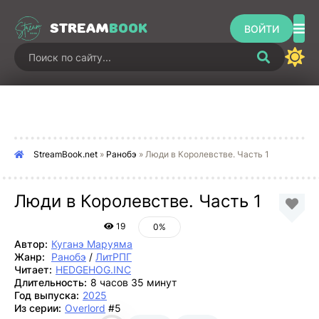
STREAM
BOOK
ВОЙТИ
StreamBook.net
»
Ранобэ
» Люди в Королевстве. Часть 1
Люди в Королевстве. Часть 1
19
0%
Автор:
Куганэ Маруяма
Жанр:
Ранобэ
/
ЛитРПГ
Читает:
HEDGEHOG.INC
Длительность:
8 часов 35 минут
Год выпуска:
2025
Из серии:
Overlord
#5