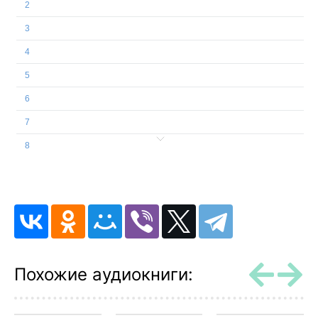
2
3
4
5
6
7
8
9
10
11
12
13
Похожие аудиокниги:
14
15