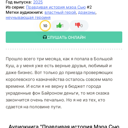
Год выпуска:
2025
Из серии:
Правдивая история мэра Сью
#2
Метки аудиокниги:
властный герой
,
драконы
,
неунывающая героиня
1
0
10
СЛУШАТЬ ОНЛАЙН
Прошло всего три месяца, как я попала в Большой
Куш, а у меня уже есть верные друзья, любимый и
даже бизнес. Вот только до приезда проверяющих
королевского казначейства осталось совсем мало
времени. И если я не верну в бюджет города
украденные фон Байроном деньги, то моя сказка
закончится очень печально. Но я не из тех, кто
сдается на половине пути.
Аудиокнига "Правдивая история Мэра Сью