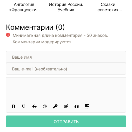
Антология
История России.
Сказки
16
«Французские
Учебник
советских
сказки»
писателей.
17
Волшебные
Комментарии (0)
краски
18
Минимальная длина комментария - 50 знаков.
19
Комментарии модерируются
20
21
ОТПРАВИТЬ