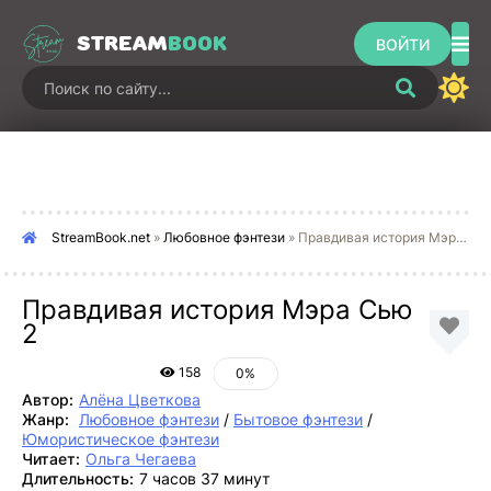
STREAM
BOOK
ВОЙТИ
StreamBook.net
»
Любовное фэнтези
» Правдивая история Мэра Сью 2
Правдивая история Мэра Сью
2
158
0%
Автор:
Алёна Цветкова
Жанр:
Любовное фэнтези
/
Бытовое фэнтези
/
Юмористическое фэнтези
Читает:
Ольга Чегаева
Длительность:
7 часов 37 минут