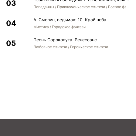
37_SSSR v gody Velikoy Otechestvennoy voyny (1941—1945)
Попаданцы / Приключенческое фэнтези / Боевое фэнтези / Юмористическое фэнтези
38_Poslevoennoe vosstanovlenie i razvitie SSSR (1945—1952)
А. Смолин, ведьмак: 10. Край неба
39_Razvitie SSSR v 1953—1964 gg.
Мистика / Городское фэнтези
40_Vnutrennyaya i vneshnyaya politika SSSR V 1965—1984 gg.
Песнь Сорокопута. Ренессанс
41_Poslednie gody suschestvovaniya SSSR (1985—1991)
Любовное фэнтези / Героическое фэнтези
42_Rossiya v 90-e gody XX v. i v pervye gody XXI stoletiya
43_Otechestvennaya kultura vo vtoroy polovine XX — nachale XXI v.