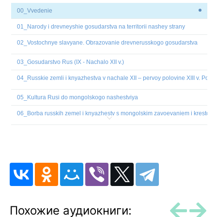
00_Vvedenie
01_Narody i drevneyshie gosudarstva na territorii nashey strany
02_Vostochnye slavyane. Obrazovanie drevnerusskogo gosudarstva
03_Gosudarstvo Rus (IX - Nachalo XII v.)
04_Russkie zemli i knyazhestva v nachale XII – pervoy polovine XIII v. Poli
05_Kultura Rusi do mongolskogo nashestviya
06_Borba russkih zemel i knyazhestv s mongolskim zavoevaniem i krestonost
07_Russkie zemli i knyazhestva vo vtoroy polovine XIII – pervoy polovine XV
08_Zavershenie obedineniya russkih zemel vokrug Moskvy v kontse XV — n
09_Rossiyskoe gosudarstvo v XVI v. Ivan Groznyy
10_Rossiya na rubezhe XVI—XVII vv. Smutnoe vremya
11_Sotsialno-ekonomicheskoe razvitie v XVII v. Rossiya posle smuty
Похожие аудиокниги: