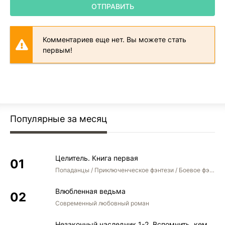
ОТПРАВИТЬ
25_Ekonomicheskoe i sotsialnoe razvitie Rossii vo vtoroy polovine XIX v.
26_Ideynaya borba i obschestvennoe dvizhenie v Rossii vo vtoroy polovine 
Комментариев еще нет. Вы можете стать
первым!
27_Ekonomicheskoe razvitie Rossii v nachale XX v.
28_Vnutripoliticheskoe polozhenie i obschestvennoe dvizhenie v Rossii v n
29_Vneshnyaya politika Rossii v nachale XX v.
30_Russkaya kultura vo vtoroy polovine XIX — NACHALE XX v.
Популярные за месяц
31_Revolyutsiya 1917 g. v Rossii
32_Sovetskaya Rossiya v 1917—1920 gg.
33_Sovetskoe gosudarstvo v pervoy polovine 20-h godov XX v.
Целитель. Книга первая
Попаданцы / Приключенческое фэнтези / Боевое фэнтези
34_SSSR vo vtoroy polovine 20-h — 30-e gody XX v.
35_Vneshnyaya politika sovetskogo gosudarstva v 20—30-e gody XX v.
Влюбленная ведьма
Современный любовный роман
36_Sovetskaya kultura v 1917—1940 gg.
Незаконный наследник 1-2. Вспомнить, кем был. Стать собой. Остаться собой