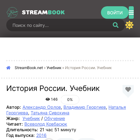
STREAM
BOOK
ВОЙТИ
StreamBook.net
»
Учебник
» История России. Учебник
История России. Учебник
146
0%
Автор:
Александр Орлов
,
Владимир Георгиев
,
Наталья
Георгиева
,
Татьяна Сивохина
Жанр:
Учебник
/
Обучение
Читает:
Всеволод Ковбасюк
Длительность:
21 час 51 минуту
Год выпуска:
2016