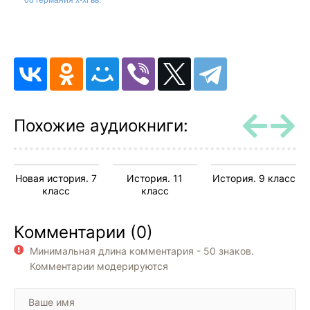
08 германия x-xi вв.
09 славянские народы в средние века
10 индия и китай в средние века
11 средневековая культура западной европы v-xv вв
12 англия xi-xii вв
13 крестовые походы
Похожие аудиокниги:
14 столетняя война. война алой и белой розы.
15 раннее возрождение
Новая история. 7
История. 11
История. 9 класс
16 восточные славяне
класс
класс
17 древнерусское государство
Комментарии (0)
18 русские земли и княжества в xii-xiii вв. политическая раздробленност
Минимальная длина комментария - 50 знаков.
19 монголо-татарское нашествие. золотая орда.
Комментарии модерируются
20 западные завоеватели руси
21 литовско-русское государство