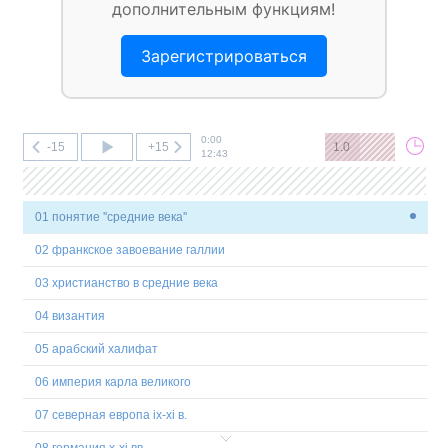
дополнительным функциям!
Зарегистрироваться
0:00
-15
+15
1.0
12:43
01 понятие ''средние века''
02 франкское завоевание галлии
03 христианство в средние века
04 византия
05 арабский халифат
06 империя карла великого
07 северная европа ix-xi в.