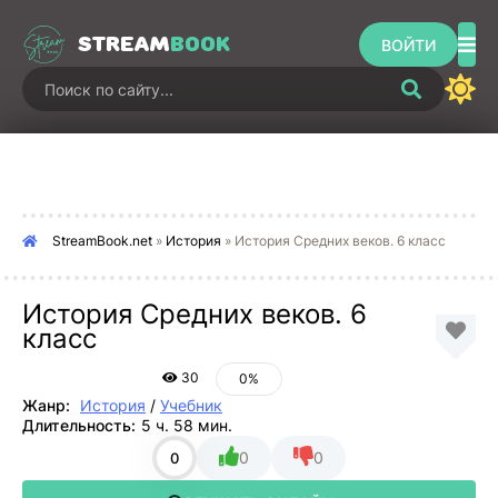
STREAM
BOOK
ВОЙТИ
StreamBook.net
»
История
» История Средних веков. 6 класс
История Средних веков. 6
класс
30
0%
Жанр:
История
/
Учебник
Длительность:
5 ч. 58 мин.
0
0
0