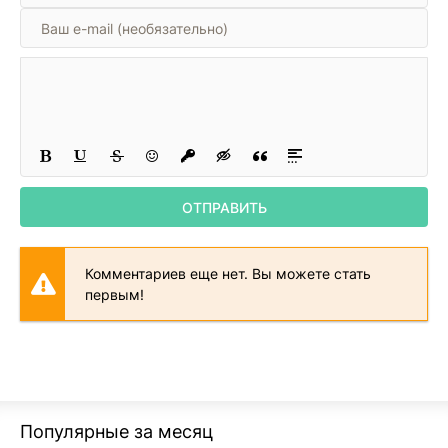
22 русская культура в xii-xiii вв.
23 возвышение москвы
24 куликовская битва
25 московское княжество в xiv-xv вв.
26 церковь в xv-xvi вв
27 московское государство
ОТПРАВИТЬ
28 внутренняя политика и реформы ивана iv
29 внешняя политика ивана iv.опричнина.
Комментариев еще нет. Вы можете стать
30 русская культура и просвещение в xiv-xvi вв
первым!
Популярные за месяц