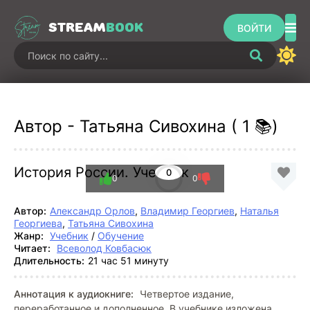
STREAM
BOOK
ВОЙТИ
Автор - Татьяна Сивохина ( 1 📚)
История России. Учебник
0
0
0
Автор:
Александр Орлов
,
Владимир Георгиев
,
Наталья
Георгиева
,
Татьяна Сивохина
Жанр:
Учебник
/
Обучение
Читает:
Всеволод Ковбасюк
Длительность:
21 час 51 минуту
Аннотация к аудиокниге:
Четвертое издание,
переработанное и дополненное. В учебнике изложена