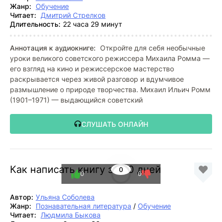
Жанр:
Обучение
Читает:
Дмитрий Стрелков
Длительность:
22 часа 29 минут
Аннотация к аудиокниге:
Откройте для себя необычные
уроки великого советского режиссера Михаила Ромма —
его взгляд на кино и режиссерское мастерство
раскрывается через живой разговор и вдумчивое
размышление о природе творчества. Михаил Ильич Ромм
(1901–1971) — выдающийся советский
СЛУШАТЬ ОНЛАЙН
Как написать книгу за 30 дней
0
0
0
Автор:
Ульяна Соболева
Жанр:
Познавательная литература
/
Обучение
Читает:
Людмила Быкова