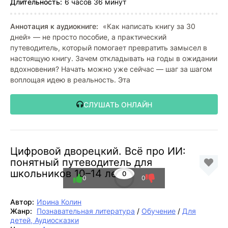
Длительность:
6 часов 36 минут
Аннотация к аудиокниге:
«Как написать книгу за 30
дней» — не просто пособие, а практический
путеводитель, который помогает превратить замысел в
настоящую книгу. Зачем откладывать на годы в ожидании
вдохновения? Начать можно уже сейчас — шаг за шагом
воплощая идею в реальность. Эта
СЛУШАТЬ ОНЛАЙН
Цифровой дворецкий. Всё про ИИ:
понятный путеводитель для
школьников 10–14 лет
0
0
0
Автор:
Ирина Колин
Жанр:
Познавательная литература
/
Обучение
/
Для
детей, Аудиосказки