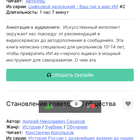
Читает:
Авточтец
Из серии:
Цифровой дворецкий - Ваш гид в мир ИИ
#2
Длительность:
1 час 7 минут
Аннотация к аудиокниге:
Искусственный интеллект
окружает нас повсюду: от рекомендаций в
видеосервисах до автодополнения в сообщениях. Эта
книга написана специально для школьников 10–14 лет,
чтобы превратить ИИ из «черного ящика» в мощный
инструмент для саморазвития. О чем эта
СЛУШАТЬ ОНЛАЙН
Становление советского общества
0
0
0
Автор:
Андрей Николаевич Сахаров
Жанр:
История
/
Учебник
/
Обучение
Читает:
Константин Корольков
Из серии:
История России с древнейших времен до наших