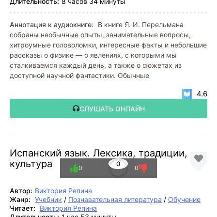
Длительность:
8 часов 34 минуты
Аннотация к аудиокниге:
В книге Я. И. Перельмана
собраны необычные опыты, занимательные вопросы,
хитроумные головоломки, интересные факты и небольшие
рассказы о физике — о явлениях, с которыми мы
сталкиваемся каждый день, а также о сюжетах из
доступной научной фантастики. Обычные
4.6
СЛУШАТЬ ОНЛАЙН
Испанский язык. Лексика, традиции,
культура
0
0
0
Автор:
Виктория Репина
Жанр:
Учебник
/
Познавательная литература
/
Обучение
Читает:
Виктория Репина
Длительность:
1 час 53 минуты