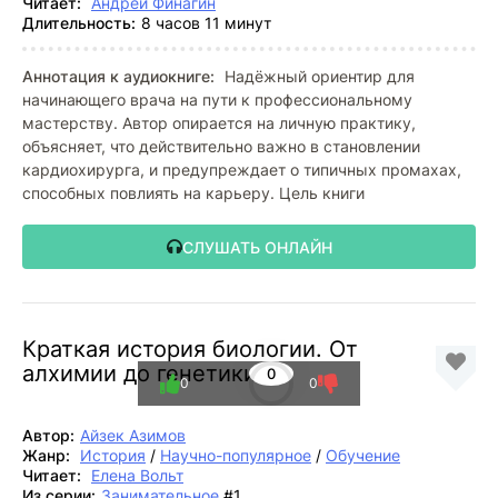
Читает:
Андрей Финагин
Длительность:
8 часов 11 минут
Аннотация к аудиокниге:
Надёжный ориентир для
начинающего врача на пути к профессиональному
мастерству. Автор опирается на личную практику,
объясняет, что действительно важно в становлении
кардиохирурга, и предупреждает о типичных промахах,
способных повлиять на карьеру. Цель книги
СЛУШАТЬ ОНЛАЙН
Краткая история биологии. От
алхимии до генетики
0
0
0
Автор:
Айзек Азимов
Жанр:
История
/
Научно-популярное
/
Обучение
Читает:
Елена Вольт
Из серии:
Занимательное
#1