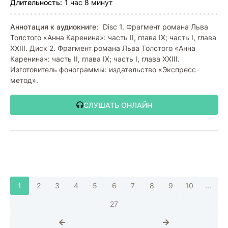
Длительность:
1 час 8 минут
Аннотация к аудиокниге:
Disc 1. Фрагмент романа Льва
Толстого «Анна Каренина»: часть II, глава IX; часть I, глава
XXIII. Диск 2. Фрагмент романа Льва Толстого «Анна
Каренина»: часть II, глава IX; часть I, глава XXIII.
Изготовитель фонограммы: издательство «Экспресс-
метод».
СЛУШАТЬ ОНЛАЙН
1
2
3
4
5
6
7
8
9
10
...
27