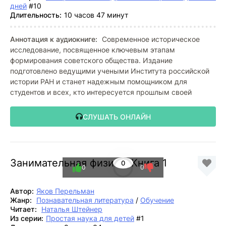
дней
#10
Длительность:
10 часов 47 минут
Аннотация к аудиокниге:
Современное историческое
исследование, посвященное ключевым этапам
формирования советского общества. Издание
подготовлено ведущими учеными Института российской
истории РАН и станет надежным помощником для
студентов и всех, кто интересуется прошлым своей
СЛУШАТЬ ОНЛАЙН
Занимательная физика. Книга 1
0
0
0
Автор:
Яков Перельман
Жанр:
Познавательная литература
/
Обучение
Читает:
Наталья Штейнер
Из серии:
Простая наука для детей
#1