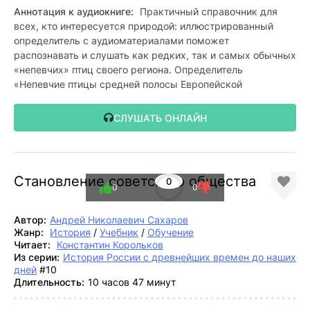
Аннотация к аудиокниге:
Практичный справочник для
всех, кто интересуется природой: иллюстрированный
определитель с аудиоматериалами поможет
распознавать и слушать как редких, так и самых обычных
«непевчих» птиц своего региона. Определитель
«Непевчие птицы средней полосы Европейской
СЛУШАТЬ ОНЛАЙН
Становление советского общества
0
0
0
Автор:
Андрей Николаевич Сахаров
Жанр:
История
/
Учебник
/
Обучение
Читает:
Константин Корольков
Из серии:
История России с древнейших времен до наших
дней
#10
Длительность:
10 часов 47 минут