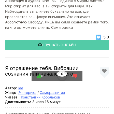
Аннотация к аудиокниге:
Вы – единая с миром система.
Мир открыт для вас, а вы открыты для мира. Как
Наблюдатель вы влияете буквально на все, где
проявляется ваш фокус внимания. Это означает
Абсолютную Свободу. Лишь вы сами создаете рамки того,
на что вы можете влиять. Сами рамки
5.0
СЛУШАТЬ ОНЛАЙН
Я отражение тебя. Вибрации
сознания или начало всего
0
0
0
Автор:
lee
Жанр:
Эзотерика
/
Саморазвитие
Читает:
Константин Корольков
Длительность:
3 часа 16 минут
Аннотация к аудиокниге:
Каково ваше место во