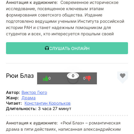
Аннотация к аудиокниге:
Современное историческое
исследование, посвященное ключевым этапам
формирования советского общества. Издание
подготовлено ведущими учеными Института российской
истории РАН и станет надежным помощником для
студентов и всех, кто интересуется прошлым своей
СЛУШАТЬ ОНЛАЙН
Рюи Блаз
0
0
0
Автор:
Виктор Гюго
Жанр:
Драма
Читает:
Константин Корольков
Длительность:
3 часа 27 минут
Аннотация к аудиокниге:
«Рюи́ Блаз» – романтическая
драма в пяти действиях, написанная александрийским