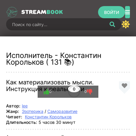
STREAM
BOOK
ВОЙТИ
Исполнитель - Константин
Корольков ( 131 📚)
Как материализовать мысли.
Инструкция к реальности
0
0
0
Автор:
lee
Жанр:
Эзотерика
/
Саморазвитие
Читает:
Константин Корольков
Длительность:
5 часов 30 минут