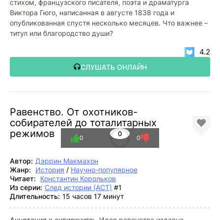
стихом, французского писателя, поэта и драматурга
Виктора Гюго, написанная в августе 1838 года и
опубликованная спустя несколько месяцев. Что важнее –
титул или благородство души?
4.2
СЛУШАТЬ ОНЛАЙН
Равенство. От охотников-
собирателей до тоталитарных
режимов
0
0
0
Автор:
Дэррин Макмахон
Жанр:
История
/
Научно-популярное
Читает:
Константин Корольков
Из серии:
След истории (АСТ)
#1
Длительность:
15 часов 17 минут
Аннотация к аудиокниге:
Идея равенства издавна