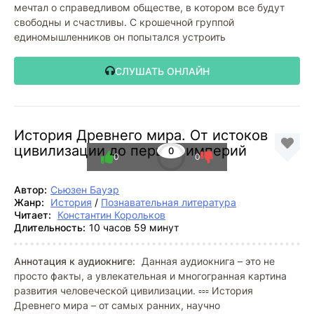
мечтал о справедливом обществе, в котором все будут
свободны и счастливы. С крошечной группой
единомышленников он попытался устроить
СЛУШАТЬ ОНЛАЙН
История Древнего мира. От истоков
цивилизации до первых империй
0
0
0
Автор:
Сьюзен Бауэр
Жанр:
История
/
Познавательная литература
Читает:
Константин Корольков
Длительность:
10 часов 59 минут
Аннотация к аудиокниге:
Данная аудиокнига – это не
просто факты, а увлекательная и многогранная картина
развития человеческой цивилизации. ▫️▫️▫️ История
Древнего мира – от самых ранних, научно