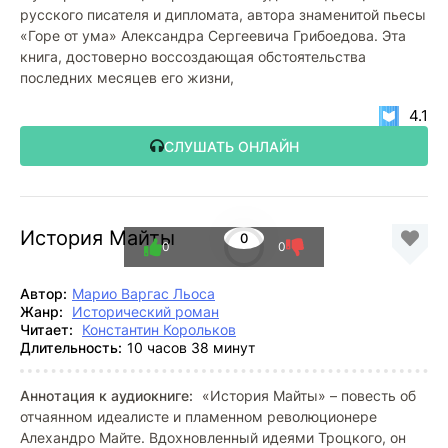
русского писателя и дипломата, автора знаменитой пьесы
«Горе от ума» Александра Сергеевича Грибоедова. Эта
книга, достоверно воссоздающая обстоятельства
последних месяцев его жизни,
4.1
СЛУШАТЬ ОНЛАЙН
История Майты
0
0
0
Автор:
Марио Варгас Льоса
Жанр:
Исторический роман
Читает:
Константин Корольков
Длительность:
10 часов 38 минут
Аннотация к аудиокниге:
«История Майты» – повесть об
отчаянном идеалисте и пламенном революционере
Алехандро Майте. Вдохновленный идеями Троцкого, он