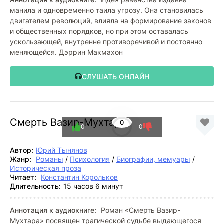
манила и одновременно таила угрозу. Она становилась
двигателем революций, влияла на формирование законов
и общественных порядков, но при этом оставалась
ускользающей, внутренне противоречивой и постоянно
меняющейся. Дэррин Макмахон
СЛУШАТЬ ОНЛАЙН
Смерть Вазир-Мухтара
0
0
0
Автор:
Юрий Тынянов
Жанр:
Романы
/
Психология
/
Биографии, мемуары
/
Историческая проза
Читает:
Константин Корольков
Длительность:
15 часов 6 минут
Аннотация к аудиокниге:
Роман «Смерть Вазир-
Мухтара» посвящен трагической судьбе выдающегося