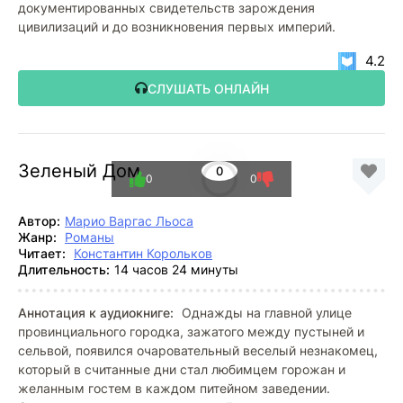
документированных свидетельств зарождения
цивилизаций и до возникновения первых империй.
4.2
СЛУШАТЬ ОНЛАЙН
Зеленый Дом
0
0
0
Автор:
Марио Варгас Льоса
Жанр:
Романы
Читает:
Константин Корольков
Длительность:
14 часов 24 минуты
Аннотация к аудиокниге:
Однажды на главной улице
провинциального городка, зажатого между пустыней и
сельвой, появился очаровательный веселый незнакомец,
который в считанные дни стал любимцем горожан и
желанным гостем в каждом питейном заведении.