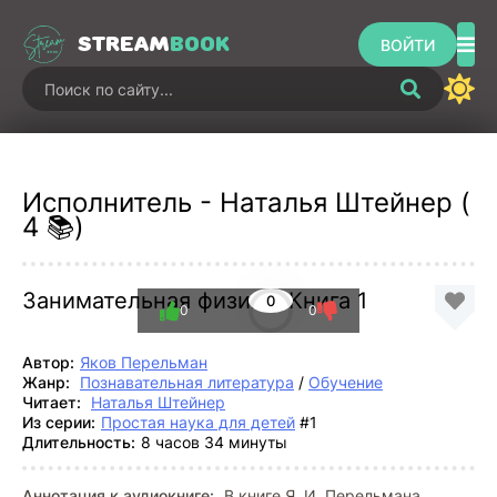
STREAM
BOOK
ВОЙТИ
Исполнитель - Наталья Штейнер (
4 📚)
Занимательная физика. Книга 1
0
0
0
Автор:
Яков Перельман
Жанр:
Познавательная литература
/
Обучение
Читает:
Наталья Штейнер
Из серии:
Простая наука для детей
#1
Длительность:
8 часов 34 минуты
Аннотация к аудиокниге:
В книге Я. И. Перельмана