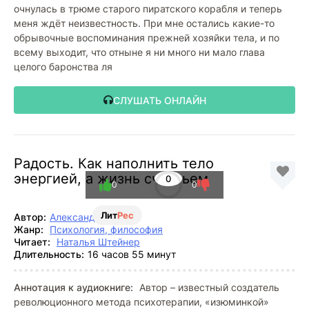
очнулась в трюме старого пиратского корабля и теперь
меня ждёт неизвестность. При мне остались какие-то
обрывочные воспоминания прежней хозяйки тела, и по
всему выходит, что отныне я ни много ни мало глава
целого баронства ля
СЛУШАТЬ ОНЛАЙН
Радость. Как наполнить тело
энергией, а жизнь счастьем
0
0
0
Лит
Рес
Автор:
Александр Лоуэн
Жанр:
Психология, философия
Читает:
Наталья Штейнер
Длительность:
16 часов 55 минут
Аннотация к аудиокниге:
Автор – известный создатель
революционного метода психотерапии, «изюминкой»