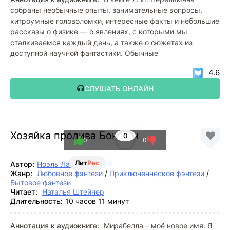
собраны необычные опыты, занимательные вопросы,
хитроумные головоломки, интересные факты и небольшие
рассказы о физике — о явлениях, с которыми мы
сталкиваемся каждый день, а также о сюжетах из
доступной научной фантастики. Обычные
4.6
СЛУШАТЬ ОНЛАЙН
Хозяйка пролива Боншон
0
0
0
Лит
Рес
Автор:
Ноэль Ламар
Жанр:
Любовное фэнтези
/
Приключенческое фэнтези
/
Бытовое фэнтези
Читает:
Наталья Штейнер
Длительность:
10 часов 11 минут
Аннотация к аудиокниге:
Мирабелла – моё новое имя. Я