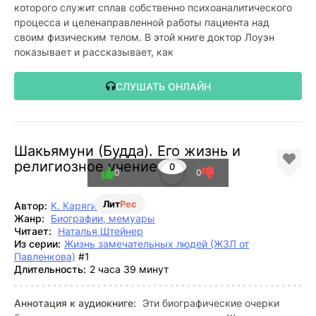
которого служит сплав собственно психоаналитического
процесса и целенаправленной работы пациента над
своим физическим телом. В этой книге доктор Лоуэн
показывает и рассказывает, как
СЛУШАТЬ ОНЛАЙН
Шакьямуни (Будда). Его жизнь и
религиозное учение
0
0
0
Лит
Рес
Автор:
К. Карягин
Жанр:
Биографии, мемуары
Читает:
Наталья Штейнер
Из серии:
Жизнь замечательных людей (ЖЗЛ от
Павленкова)
#1
Длительность:
2 часа 39 минут
Аннотация к аудиокниге:
Эти биографические очерки