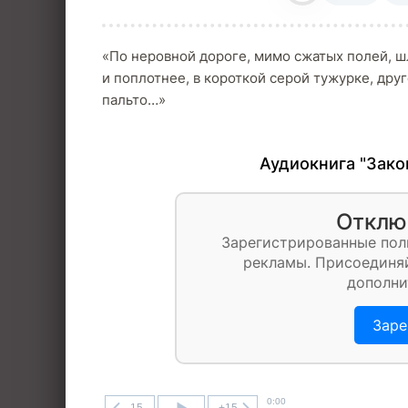
«По неровной дороге, мимо сжатых полей, ш
и поплотнее, в короткой серой тужурке, дру
пальто…»
Аудиокнига "Зако
Отклю
Зарегистрированные пол
рекламы. Присоединяй
дополни
Заре
0:00