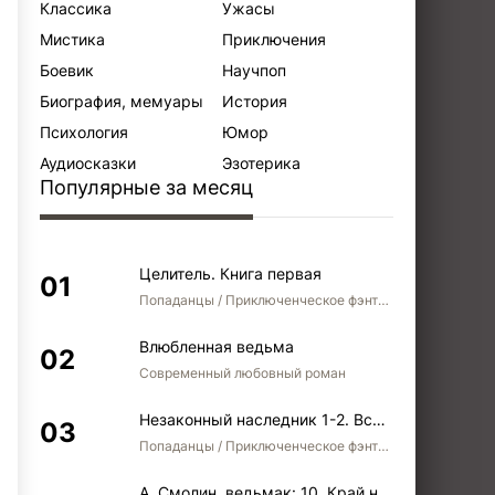
Классика
Ужасы
Мистика
Приключения
Боевик
Научпоп
Биография, мемуары
История
Психология
Юмор
Аудиосказки
Эзотерика
Популярные за месяц
Целитель. Книга первая
Попаданцы / Приключенческое фэнтези / Боевое фэнтези
Влюбленная ведьма
Современный любовный роман
Незаконный наследник 1-2. Вспомнить, кем был. Стать собой. Остаться собой
Попаданцы / Приключенческое фэнтези / Боевое фэнтези / Юмористическое фэнтези
А. Смолин, ведьмак: 10. Край неба