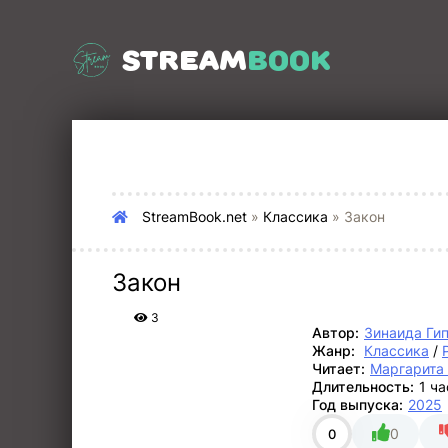
STREAM
BOOK
StreamBook.net
»
Классика
» Закон
Закон
3
Автор:
Зинаида Ги
Жанр:
Классика
/
Читает:
Маргарита
Длительность:
1 ч
Год выпуска:
2025
0
0