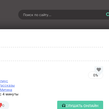
0%
ппиус
Рассказы
 Митина
ас 4 минуты
0
СЛУШАТЬ ОНЛАЙН