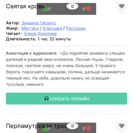
Святая кровь
0
0
0
Автор:
Зинаида Гиппиус
Жанр:
Мистика
/
Классика
/
Рассказы
Читает:
Елена Долотина
Длительность:
1 час 32 минуты
Аннотация к аудиокниге:
«До поднятия занавеса слышен
далекий и редкий звон колокола. Лесная глушь. Гладкое,
плоское, светлое озеро, не очень большое. У правого
берега, поросшего камышом, поляна, дальше начинается
темный лес. На небе, довольно низко, но освещая
тусклым, немного
СЛУШАТЬ ОНЛАЙН
Перламутровая трость
0
0
0