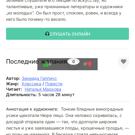
зеленые слушатели его лекций по искусству, но
талантливые, уже признанные литераторы и художники
„из молодых“. Он был прост, спокоен, ровен, и всегда у
него было почему-то весело.
СЛУШАТЬ ОНЛАЙН
Последние желания
0
0
0
Автор:
Зинаида Гиппиус
Жанр:
Классика
/
Повести
Читает:
Наталья Маркова
Длительность:
5 часов 28 минут
Аннотация к аудиокниге:
Тонкие бледные виноградные
усики щекотали Нюре лицо. Она неловко скривилась, с
досадой оторвала один — так, что дрогнули широкие
листья и уже завязавшиеся плоды, крошечные гроздья, —
но позы не изменила. В беседке стояла невыносимая