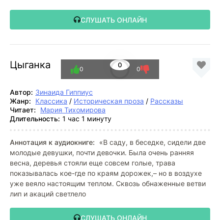
СЛУШАТЬ ОНЛАЙН
Цыганка
0
0
0
Автор:
Зинаида Гиппиус
Жанр:
Классика
/
Историческая проза
/
Рассказы
Читает:
Мария Тихомирова
Длительность:
1 час 1 минуту
Аннотация к аудиокниге:
«В саду, в беседке, сидели две
молодые девушки, почти девочки. Была очень ранняя
весна, деревья стояли еще совсем голые, трава
показывалась кое-где по краям дорожек,– но в воздухе
уже веяло настоящим теплом. Сквозь обнаженные ветви
лип и акаций светлело
СЛУШАТЬ ОНЛАЙН