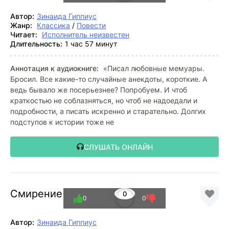
Автор:
Зинаида Гиппиус
Жанр:
Классика
/
Повести
Читает:
Исполнитель неизвестен
Длительность:
1 час 57 минут
Аннотация к аудиокниге:
«Писал любовные мемуары.
Бросил. Все какие-то случайные анекдоты, короткие. А
ведь бывало же посерьезнее? Попробуем. И чтоб
краткостью не соблазняться, но чтоб не надоедали и
подробности, а писать искренно и старательно. Долгих
подступов к истории тоже не
СЛУШАТЬ ОНЛАЙН
Смирение
0
0
0
Автор:
Зинаида Гиппиус