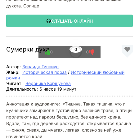
духота. Солнце
СЛУШАТЬ ОНЛАЙН
Сумерки духа
0
0
0
Автор:
Зинаида Гиппиус
Жанр:
Историческая проза
/
Исторический любовный
роман
Читает:
Вероника Коршунова
Длительность:
6 часов 19 минут
Аннотация к аудиокниге:
«Тишина. Такая тишина, что и
кузнечики замирают в густой ярко‑зеленой траве, а птицы
пролетают над парком бесшумно, без единого крика.
Вдали, там, где деревья расходятся, открывается долина
— синяя, сизая, дымчатая, легкая, словно за ней уже
начинается край