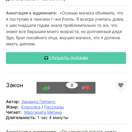
Аннотация к аудиокниге:
«Осенью мачеха объявила, что
я поступаю в пансион г-жи Ролль. Я всегда училась дома,
к шестнадцати годам знала приблизительно то же, что
знают все барышни моего возраста, но долговязый дядя
Эдя, брат покойного отца, внушил мачехе, что я должна
иметь диплом.
СЛУШАТЬ ОНЛАЙН
Закон
0
0
0
Автор:
Зинаида Гиппиус
Жанр:
Классика
/
Рассказы
Читает:
Маргарита Митина
Длительность:
1 час 4 минуты
Аннотация к аудиокниге:
«По неровной дороге, мимо