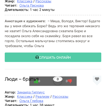
Жанр:
Классика
/
Рассказы
Читает:
Ольга Писнова
Длительность:
1 час 2 минуты
Аннотация к аудиокниге:
– Миша, Володя, Виктор! Будете
вы у меня обижать Борю? Ведь это же терпения никакого
не хватит! Ольга Александровна схватила Борю и
посадила около себя на скамейку. Боря ревел во все
горло. Остальные мальчуганы столпились вокруг и
требовали, чтобы Ольга
СЛУШАТЬ ОНЛАЙН
Люди – братья
0
0
0
Автор:
Зинаида Гиппиус
Жанр:
Классика
/
Реализм
/
Рассказы
Читает:
Ольга Глебова
Длительность:
1 час 38 минут