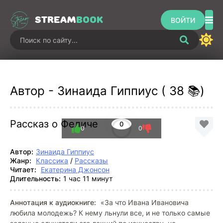
STREAM
BOOK
ВОЙТИ
Автор - Зинаида Гиппиус ( 38 📚)
Рассказ о Феличе
0
0
0
Автор:
Зинаида Гиппиус
Жанр:
Классика
/
Рассказы
Читает:
Екатерина Джонсон
Длительность:
1 час 11 минут
Аннотация к аудиокниге:
«За что Ивана Ивановича
любила молодежь? К нему льнули все, и не только самые