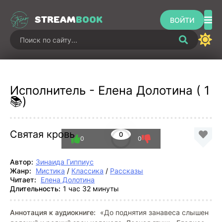
STREAM
BOOK
ВОЙТИ
Исполнитель - Елена Долотина ( 1
📚)
Святая кровь
0
0
0
Автор:
Зинаида Гиппиус
Жанр:
Мистика
/
Классика
/
Рассказы
Читает:
Елена Долотина
Длительность:
1 час 32 минуты
Аннотация к аудиокниге:
«До поднятия занавеса слышен