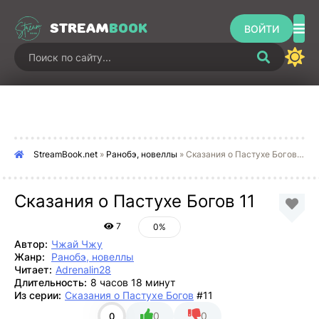
STREAM
BOOK
ВОЙТИ
StreamBook.net
»
Ранобэ, новеллы
» Сказания о Пастухе Богов 11
Сказания о Пастухе Богов 11
7
0%
Автор:
Чжай Чжу
Жанр:
Ранобэ, новеллы
Читает:
Adrenalin28
Длительность:
8 часов 18 минут
Из серии:
Сказания о Пастухе Богов
#11
0
0
0