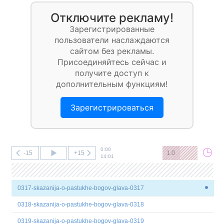
Отключите рекламу!
Зарегистрированные
пользователи наслаждаются
сайтом без рекламы.
Присоединяйтесь сейчас и
получите доступ к
дополнительным функциям!
Зарегистрироваться
0:00
-15
+15
1.0
14:01
0317-skazanija-o-pastukhe-bogov-glava-0317
0318-skazanija-o-pastukhe-bogov-glava-0318
0319-skazanija-o-pastukhe-bogov-glava-0319