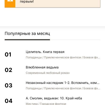
первым!
0347-skazanija-o-pastukhe-bogov-glava-0347
0348-skazanija-o-pastukhe-bogov-glava-0348
0349-skazanija-o-pastukhe-bogov-glava-0349
0350-skazanija-o-pastukhe-bogov-glava-0350
Популярные за месяц
0351-skazanija-o-pastukhe-bogov-glava-0351
0352-skazanija-o-pastukhe-bogov-glava-0352
Целитель. Книга первая
Попаданцы / Приключенческое фэнтези / Боевое фэнтези
Влюбленная ведьма
Современный любовный роман
Незаконный наследник 1-2. Вспомнить, кем был. Стать собой. Остаться собой
Попаданцы / Приключенческое фэнтези / Боевое фэнтези / Юмористическое фэнтези
А. Смолин, ведьмак: 10. Край неба
Мистика / Городское фэнтези