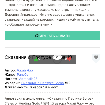
— проклятых и опасных земель, где с наступлением
темноты оживают ужасающие монстры — находится
Деревня Инвалидов. Именно здесь девять уникальных
стариков, каждый из которых лишен какой-то части тела,
но обладает запредельным и
СЛУШАТЬ ОНЛАЙН
Сказания о Пастухе Богов 19
0
0
0
Автор:
Чжай Чжу
Жанр:
Ранобэ
Читает:
Adrenalin28
Из серии:
Сказания о Пастухе Богов
#19
Длительность:
6 часов 19 минут
Аннотация к аудиокниге:
«Сказания о Пастухе Богов»
(Tales of Herding Gods / 牧神记) автора Чжай Чжу — это