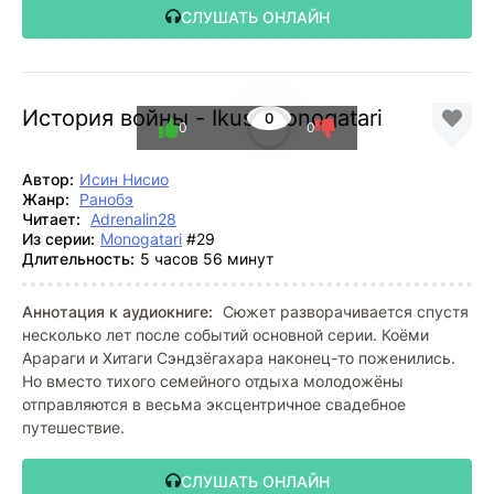
СЛУШАТЬ ОНЛАЙН
История войны - Ikusamonogatari
0
0
0
Автор:
Исин Нисио
Жанр:
Ранобэ
Читает:
Adrenalin28
Из серии:
Monogatari
#29
Длительность:
5 часов 56 минут
Аннотация к аудиокниге:
Сюжет разворачивается спустя
несколько лет после событий основной серии. Коёми
Арараги и Хитаги Сэндзёгахара наконец-то поженились.
Но вместо тихого семейного отдыха молодожёны
отправляются в весьма эксцентричное свадебное
путешествие.
СЛУШАТЬ ОНЛАЙН