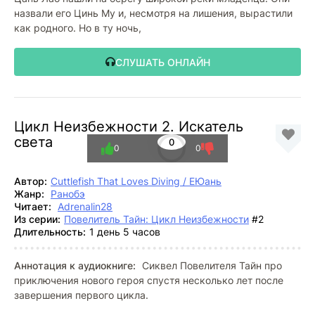
назвали его Цинь Му и, несмотря на лишения, вырастили
как родного. Но в ту ночь,
СЛУШАТЬ ОНЛАЙН
Цикл Неизбежности 2. Искатель
света
0
0
0
Автор:
Cuttlefish That Loves Diving / ЕЮань
Жанр:
Ранобэ
Читает:
Adrenalin28
Из серии:
Повелитель Тайн: Цикл Неизбежности
#2
Длительность:
1 день 5 часов
Аннотация к аудиокниге:
Сиквел Повелителя Тайн про
приключения нового героя спустя несколько лет после
завершения первого цикла.