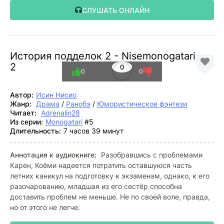
СЛУШАТЬ ОНЛАЙН
История подделок 2 - Nisemonogatari
2
0
0
0
Автор:
Исин Нисио
Жанр:
Драма
/
Ранобэ
/
Юмористическое фэнтези
Читает:
Adrenalin28
Из серии:
Monogatari
#5
Длительность:
7 часов 39 минут
Аннотация к аудиокниге:
Разобравшись с проблемами
Карен, Коёми надеется потратить оставшуюся часть
летних каникул на подготовку к экзаменам, однако, к его
разочарованию, младшая из его сестёр способна
доставить проблем не меньше. Не по своей воле, правда,
но от этого не легче.