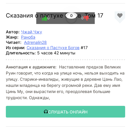
Сказания о пастухе богов. Том 17
0
0
0
Автор:
Чжай Чжу
Жанр:
Ранобэ
Читает:
Adrenalin28
Из серии:
Сказания о Пастухе Богов
#17
Длительность:
5 часов 42 минуты
Аннотация к аудиокниге:
Наставление предков Великих
Руин говорит, что когда на улице ночь, нельзя выходить на
улицу. Старики-инвалиды, живущие в деревне Цань Лао,
нашли младенца на берегу огромной реки. Дав ему имя
Цинь Му, они вырастили его, преодолевая большие
трудности. Однажды,
СЛУШАТЬ ОНЛАЙН