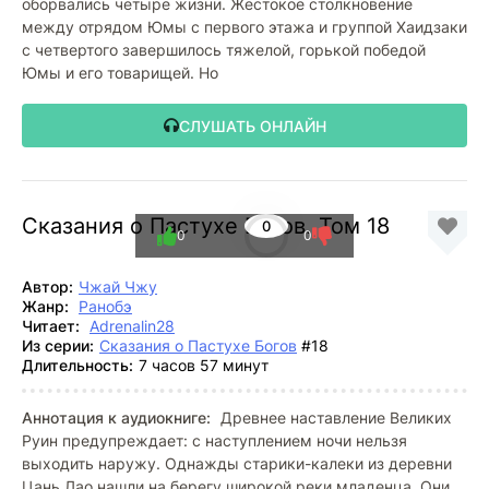
оборвались четыре жизни. Жестокое столкновение
между отрядом Юмы с первого этажа и группой Хаидзаки
с четвертого завершилось тяжелой, горькой победой
Юмы и его товарищей. Но
СЛУШАТЬ ОНЛАЙН
Сказания о Пастухе Богов. Том 18
0
0
0
Автор:
Чжай Чжу
Жанр:
Ранобэ
Читает:
Adrenalin28
Из серии:
Сказания о Пастухе Богов
#18
Длительность:
7 часов 57 минут
Аннотация к аудиокниге:
Древнее наставление Великих
Руин предупреждает: с наступлением ночи нельзя
выходить наружу. Однажды старики-калеки из деревни
Цань Лао нашли на берегу широкой реки младенца. Они