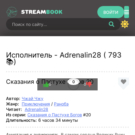
STREAM
BOOK
ВОЙТИ
Исполнитель - Adrenalin28 ( 793
📚)
Сказания о Пастухе Богов 20
0
0
0
Автор:
Чжай Чжу
Жанр:
Приключения
/
Ранобэ
Читает:
Adrenalin28
Из серии:
Сказания о Пастухе Богов
#20
Длительность:
6 часов 34 минуты
Аннотация к аудиокниге:
В самом сердце Великих Руин