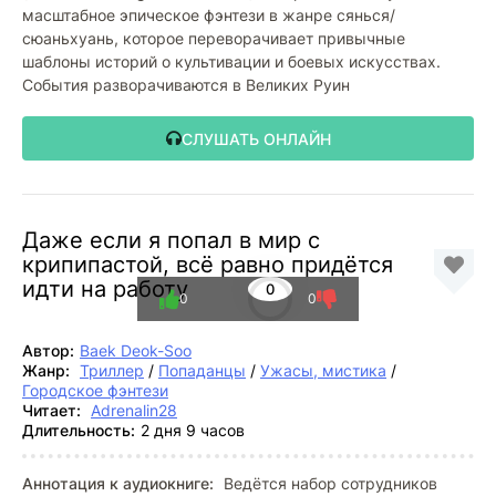
масштабное эпическое фэнтези в жанре сянься/
сюаньхуань, которое переворачивает привычные
шаблоны историй о культивации и боевых искусствах.
События разворачиваются в Великих Руин
СЛУШАТЬ ОНЛАЙН
Даже если я попал в мир с
крипипастой, всë равно придëтся
идти на работу
0
0
0
Автор:
Baek Deok-Soo
Жанр:
Триллер
/
Попаданцы
/
Ужасы, мистика
/
Городское фэнтези
Читает:
Adrenalin28
Длительность:
2 дня 9 часов
Аннотация к аудиокниге:
Ведётся набор сотрудников