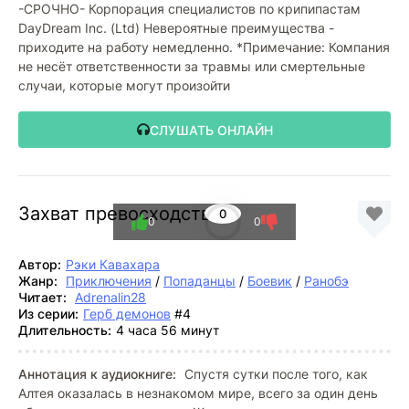
-СРОЧНО- Корпорация специалистов по крипипастам
DayDream Inc. (Ltd) Невероятные преимущества -
приходите на работу немедленно. *Примечание: Компания
не несёт ответственности за травмы или смертельные
случаи, которые могут произойти
СЛУШАТЬ ОНЛАЙН
Захват превосходства
0
0
0
Автор:
Рэки Кавахара
Жанр:
Приключения
/
Попаданцы
/
Боевик
/
Ранобэ
Читает:
Adrenalin28
Из серии:
Герб демонов
#4
Длительность:
4 часа 56 минут
Аннотация к аудиокниге:
Спустя сутки после того, как
Алтея оказалась в незнакомом мире, всего за один день