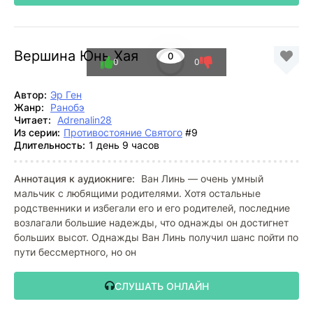
Вершина Юнь Хая
0
0
0
Автор:
Эр Ген
Жанр:
Ранобэ
Читает:
Adrenalin28
Из серии:
Противостояние Святого
#9
Длительность:
1 день 9 часов
Аннотация к аудиокниге:
Ван Линь — очень умный
мальчик с любящими родителями. Хотя остальные
родственники и избегали его и его родителей, последние
возлагали большие надежды, что однажды он достигнет
больших высот. Однажды Ван Линь получил шанс пойти по
пути бессмертного, но он
СЛУШАТЬ ОНЛАЙН