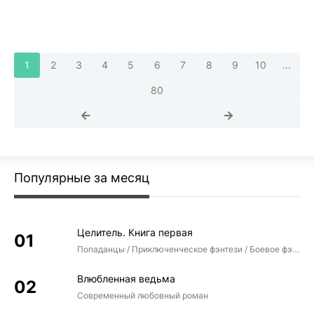
1
2
3
4
5
6
7
8
9
10
...
80
Популярные за месяц
Целитель. Книга первая
Попаданцы / Приключенческое фэнтези / Боевое фэнтези
Влюбленная ведьма
Современный любовный роман