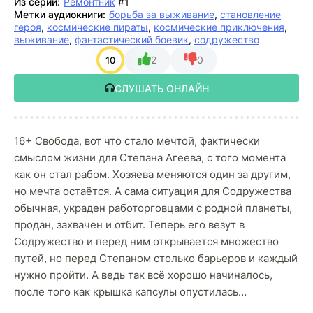
Из серии:
Ремонтник
#1
Метки аудиокниги:
борьба за выживание
,
становление
героя
,
космические пираты
,
космические приключения
,
выживание
,
фантастический боевик
,
содружество
2
0
10
СЛУШАТЬ ОНЛАЙН
16+ Свобода, вот что стало мечтой, фактически
смыслом жизни для Степана Агеева, с того момента
как он стал рабом. Хозяева меняются один за другим,
но мечта остаётся. А сама ситуация для Содружества
обычная, украден работорговцами с родной планеты,
продан, захвачен и отбит. Теперь его везут в
Содружество и перед ним открывается множество
путей, но перед Степаном столько барьеров и каждый
нужно пройти. А ведь так всё хорошо начиналось,
после того как крышка капсулы опустилась…