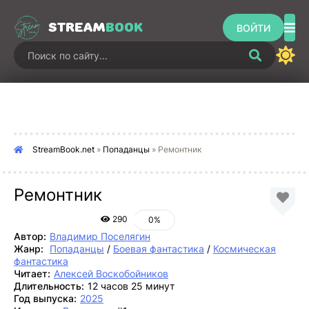
STREAM
BOOK
ВОЙТИ
StreamBook.net
»
Попаданцы
» Ремонтник
Ремонтник
290
0%
Автор:
Владимир Поселягин
Жанр:
Попаданцы
/
Боевая фантастика
/
Космическая
фантастика
Читает:
Алексей Воскобойников
Длительность:
12 часов 25 минут
Год выпуска:
2025