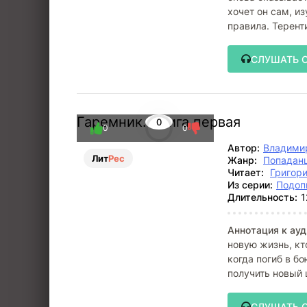
хочет он сам, и
правила. Терент
СЛУШАТЬ 
Гаремник. Книга первая
0
0
0
Автор:
Владими
Лит
Рес
Жанр:
Попадан
Читает:
Григор
Из серии:
Подоп
Длительность:
1
Аннотация к ауд
новую жизнь, кт
когда погиб в б
получить новый 
упустил.
СЛУШАТЬ 