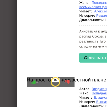
Жанр:
Попадан
Космическая фа
Читает:
Алексе
Из серии:
Решал
Длительность:
1
Аннотация к ауд
распад Союза, в
реальность. Его
оглядки на чужи
дерзкий
СЛУШАТЬ 
На просторах неизвестной плане
10
3
0
Автор:
Владими
Жанр:
Попадан
Читает:
Владис
Из серии:
Выжи
Длительность:
1