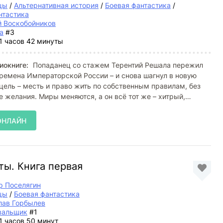
цы
/
Альтернативная история
/
Боевая фантастика
/
нтастика
й Воскобойников
а
#3
1 часов 42 минуты
иокниге:
Попаданец со стажем Терентий Решала пережил
ремена Императорской России – и снова шагнул в новую
 цель – месть и право жить по собственным правилам, без
е желания. Миры меняются, а он всё тот же – хитрый,
ОНЛАЙН
ты. Книга первая
р Поселягин
цы
/
Боевая фантастика
лав Горбылев
вальщик
#1
1 часов 50 минут