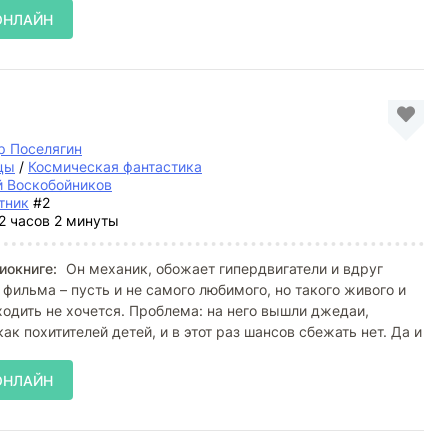
ОНЛАЙН
р Поселягин
цы
/
Космическая фантастика
й Воскобойников
тник
#2
2 часов 2 минуты
иокниге:
Он механик, обожает гипердвигатели и вдруг
 фильма – пусть и не самого любимого, но такого живого и
ходить не хочется. Проблема: на него вышли джедаи,
ак похитителей детей, и в этот раз шансов сбежать нет. Да и
ОНЛАЙН