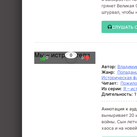
грянет Великая 
штурвал, чтобы 
СЛУШАТЬ 
Мы – истребители
0
0
0
Автор:
Владими
Жанр:
Попадан
Историческая ф
Читает:
Пожило
Из серии:
Я – ис
Длительность:
1
Аннотация к ауд
выныривает 20 и
войны. Сын летч
хаоса и на нове