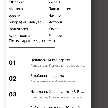
Классика
Ужасы
Мистика
Приключения
Боевик
Научпоп
Биография, мемуары
История
Психология
Юмор
Аудиосказки
Эзотерика
Популярные за месяц
Целитель. Книга первая
Попаданцы / Приключенческое фэнтези / Боевое фэнтези
Влюбленная ведьма
Современный любовный роман
Незаконный наследник 1-2. Вспомнить, кем был. Стать собой. Остаться собой
Попаданцы / Приключенческое фэнтези / Боевое фэнтези / Юмористическое фэнтези
А. Смолин, ведьмак: 10. Край неба