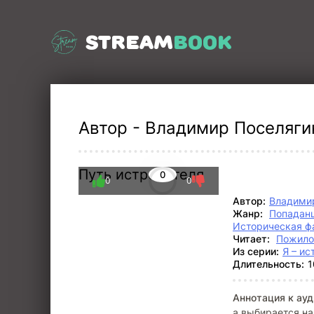
STREAM
BOOK
Автор - Владимир Поселягин 
Путь истребителя
0
0
0
Автор:
Владими
Жанр:
Попадан
Историческая ф
Читает:
Пожило
Из серии:
Я – ис
Длительность:
1
Аннотация к ауд
а выбирается на 