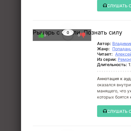
СЛУШАТЬ 
Рыцарь с Земли. Познать силу
0
0
0
Автор:
Владими
Жанр:
Попадан
Читает:
Алексе
Из серии:
Ремон
Длительность:
1
Аннотация к ауд
оказался внутри
манящего, что у
которых боятся к
СЛУШАТЬ 