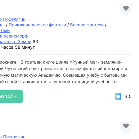
р Поселягин
цы
/
Приключенческое фэнтези
/
Боевое фэнтези
/
нтези
й Ксеноморф
атель с Земли
#3
 часов 58 минут
иокниге:
В третьей книге цикла «Рунный маг» землянин-
й Чуковский обустраивается в новом фэнтезийном мире и
стную магическую Академию. Совмещая учебу с бытовыми
ый герой сталкивается с суровой традицией учебного
3.5
ОНЛАЙН
р Поселягин