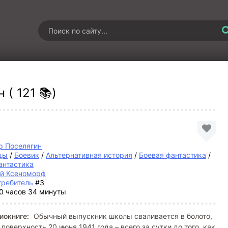
( 121 📚)
р Поселягин
цы
/
Боевик
/
Альтернативная история
/
Боевая фантастика
/
антастика
й Ксеноморф
требитель
#3
0 часов 34 минуты
иокниге:
Обычный выпускник школы сваливается в болото,
поверхность 20 июня 1941 года – всего за сутки до того, как