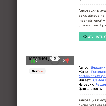
Аннотация к ауд
авиалайнера на 
главный герой –
опасностью. Пр
международног
СЛУШАТЬ 
Погранец
0
0
0
Автор:
Владими
Лит
Рес
Жанр:
Попадан
Космическая фа
Читает:
Семен 
Из серии:
Решал
Длительность:
1
Аннотация к ауд
снова оказываетс