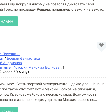
зучая мир вокруг и никому не позволяя диктовать свои
ий Грек, по прозвищу Решала, попаданец с Земли на Землю,
ОНЛАЙН
р Поселягин
цы
/
Боевая фантастика
ий Андрианов
ытные. История Максима Волкова
#1
2 часов 59 минут
иокниге:
Стать жертвой эксперимента… дайте два. Шанс на
о же такое упустит? Вот и Максим Волков не отказался,
ою под Красноармейском с неонацистами. Возможность
шанс на жизнь не каждому дают, но Максим своего не
ОНЛАЙН