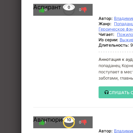
Аспирант
0
0
0
Автор:
Владими
Жанр:
Попадан
Героическое фэ
Читает:
Пожило
Из серии:
Выжив
Длительность:
9
Аннотация к ауд
попаданец Корне
поступает в ме
заботами, главн
заведения —
СЛУШАТЬ 
Авантюрист
10
1
0
Автор:
Владими