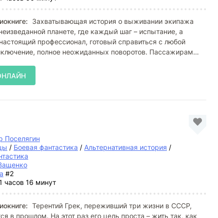
иокниге:
Захватывающая история о выживании экипажа
неизведанной планете, где каждый шаг – испытание, а
 настоящий профессионал, готовый справиться с любой
иключение, полное неожиданных поворотов. Пассажирам
о
ОНЛАЙН
р Поселягин
цы
/
Боевая фантастика
/
Альтернативная история
/
нтастика
Ващенко
а
#2
1 часов 16 минут
иокниге:
Терентий Грек, переживший три жизни в СССР,
я в прошлом. На этот раз его цель проста – жить так, как