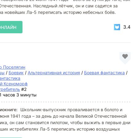
Отечественная. Наследный лётчик, он и сам садится за
на новейших Ла-5 переписать историю небесных боёв.
3.4
ОНЛАЙН
р Поселягин
цы
/
Боевик
/
Альтернативная история
/
Боевая фантастика
/
антастика
й Ксеноморф
требитель
#2
1 часов 3 минуты
иокниге:
Школьник-выпускник проваливается в болото и
юня 1941 года – за день до начала Великой Отечественной
ика, он сам становится пилотом, чтобы выжить в первые дни
йших истребителях Ла-5 переписать историю воздушных