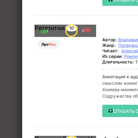
Ремонтник
10
2
0
Автор:
Владими
Лит
Рес
Жанр:
Попадан
Читает:
Алексе
Из серии:
Ремон
Длительность:
1
Аннотация к ауд
смыслом жизни д
Хозяева меняютс
Содружества обы
СЛУШАТЬ 