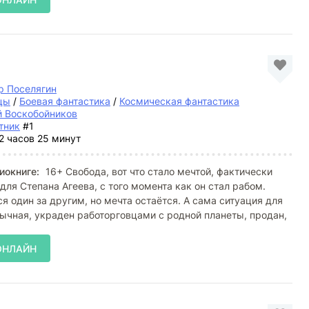
р Поселягин
цы
/
Боевая фантастика
/
Космическая фантастика
й Воскобойников
тник
#1
2 часов 25 минут
иокниге:
16+ Свобода, вот что стало мечтой, фактически
ля Степана Агеева, с того момента как он стал рабом.
я один за другим, но мечта остаётся. А сама ситуация для
чная, украден работорговцами с родной планеты, продан,
ОНЛАЙН